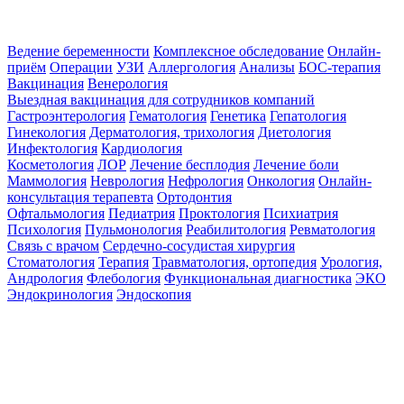
Ведение беременности
Комплексное обследование
Онлайн-
приём
Операции
УЗИ
Аллергология
Анализы
БОС-терапия
Вакцинация
Венерология
Выездная вакцинация для сотрудников компаний
Гастроэнтерология
Гематология
Генетика
Гепатология
Гинекология
Дерматология, трихология
Диетология
Инфектология
Кардиология
Косметология
ЛОР
Лечение бесплодия
Лечение боли
Маммология
Неврология
Нефрология
Онкология
Онлайн-
консультация терапевта
Ортодонтия
Офтальмология
Педиатрия
Проктология
Психиатрия
Психология
Пульмонология
Реабилитология
Ревматология
Связь с врачом
Сердечно-сосудистая хирургия
Стоматология
Терапия
Травматология, ортопедия
Урология,
Андрология
Флебология
Функциональная диагностика
ЭКО
Эндокринология
Эндоскопия