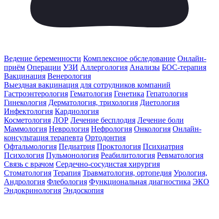
Ведение беременности
Комплексное обследование
Онлайн-
приём
Операции
УЗИ
Аллергология
Анализы
БОС-терапия
Вакцинация
Венерология
Выездная вакцинация для сотрудников компаний
Гастроэнтерология
Гематология
Генетика
Гепатология
Гинекология
Дерматология, трихология
Диетология
Инфектология
Кардиология
Косметология
ЛОР
Лечение бесплодия
Лечение боли
Маммология
Неврология
Нефрология
Онкология
Онлайн-
консультация терапевта
Ортодонтия
Офтальмология
Педиатрия
Проктология
Психиатрия
Психология
Пульмонология
Реабилитология
Ревматология
Связь с врачом
Сердечно-сосудистая хирургия
Стоматология
Терапия
Травматология, ортопедия
Урология,
Андрология
Флебология
Функциональная диагностика
ЭКО
Эндокринология
Эндоскопия