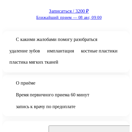
Записаться / 3200 ₽
Ближайший прием — 08 авг, 09:00
С какими жалобами помогу разобраться
удаление зубов
имплантация
костные пластики
пластика мягких тканей
установка ортодонтических минивинтов
О приёме
вскрытие абсцессов
консультации по имплантациям
Время первичного приема 60 минут
синус - лифтинг открытый\закрытый\крестальный
запись к врачу по предоплате
удаление ретинированных - дистопированных зубов
работа с хирургическими шаблонами