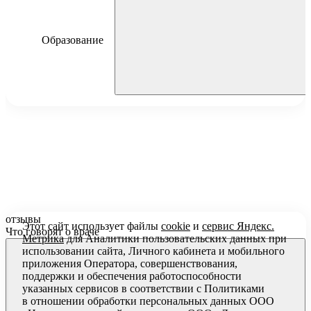
Образование
Халилов Тимур Рафатович
ПМГМУ им. И.М. Сеченова, по специальности
«Стоматолог», 2019 г.
ГБУЗ МО МОНИКИ им. М.Ф. Владимирского, по
специальности «Стоматолог – хирург», 2021 г.
отзывы
Этот сайт использует файлы
cookie
и
сервис Яндекс.
Повышение квалификации:
Что говорят о враче
Метрика
для Аналитики пользовательских данных при
использовании сайта, Личного кабинета и мобильного
Astra Tech Implant System Day, 2019 г.
приложения Оператора, совершенствования,
ProDenta (Nobel Biocare), 2019 г.
поддержки и обеспечения работоспособности
указанных сервисов в соответствии с
Политиками
«Пластика мягких тканей вокруг имплантатов.
в отношении обработки персональных
данных ООО
Морфологический подход», 2020 г.