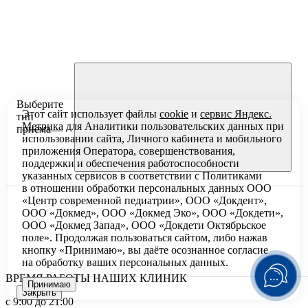
Выберите
Этот сайт использует файлы
cookie
и
сервис Яндекс.
тип
Метрика
для Аналитики пользовательских данных при
приема
использовании сайта, Личного кабинета и мобильного
приложения Оператора, совершенствования,
поддержки и обеспечения работоспособности
указанных сервисов в соответствии с
Политиками
в отношении обработки персональных
данных ООО
«Центр современной педиатрии», ООО «Докдент»,
ООО «Докмед», ООО «Докмед Эко», ООО «Докдети»,
ООО «Докмед Запад», ООО «Докдети Октябрьское
поле». Продолжая пользоваться сайтом, либо нажав
кнопку «Принимаю», вы даёте осознанное согласие
на обработку ваших персональных данных.
ВРЕМЯ РАБОТЫ НАШИХ КЛИНИК
Принимаю
Закрыть
с 9:00 до 21:00