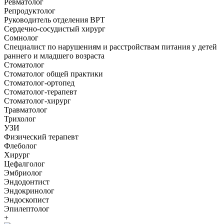
Ревматолог
Репродуктолог
Руководитель отделения ВРТ
Сердечно-сосудистый хирург
Сомнолог
Специалист по нарушениям и расстройствам питания у детей
раннего и младшего возраста
Стоматолог
Стоматолог общей практики
Стоматолог-ортопед
Стоматолог-терапевт
Стоматолог-хирург
Травматолог
Трихолог
УЗИ
Физический терапевт
Флеболог
Хирург
Цефалголог
Эмбриолог
Эндодонтист
Эндокринолог
Эндоскопист
Эпилептолог
+