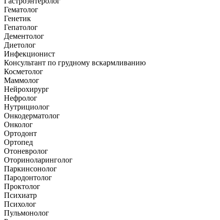
Гастроэнтеролог
Гематолог
Генетик
Гепатолог
Дементолог
Диетолог
Инфекционист
Консультант по грудному вскармливанию
Косметолог
Маммолог
Нейрохирург
Нефролог
Нутрициолог
Онкодерматолог
Онколог
Ортодонт
Ортопед
Отоневролог
Оториноларинголог
Паркинсонолог
Пародонтолог
Проктолог
Психиатр
Психолог
Пульмонолог