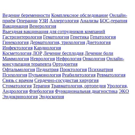
Ведение беременности
Комплексное обследование
Онлайн-
приём
Операции
УЗИ
Аллергология
Анализы
БОС-терапия
Вакцинация
Венерология
Выездная вакцинация для сотрудников компаний
Гастроэнтерология
Гематология
Генетика
Гепатология
Гинекология
Дерматология, трихология
Диетология
Инфектология
Кардиология
Косметология
ЛОР
Лечение бесплодия
Лечение боли
Маммология
Неврология
Нефрология
Онкология
Онлайн-
консультация терапевта
Ортодонтия
Офтальмология
Педиатрия
Проктология
Психиатрия
Психология
Пульмонология
Реабилитология
Ревматология
Связь с врачом
Сердечно-сосудистая хирургия
Стоматология
Терапия
Травматология, ортопедия
Урология,
Андрология
Флебология
Функциональная диагностика
ЭКО
Эндокринология
Эндоскопия