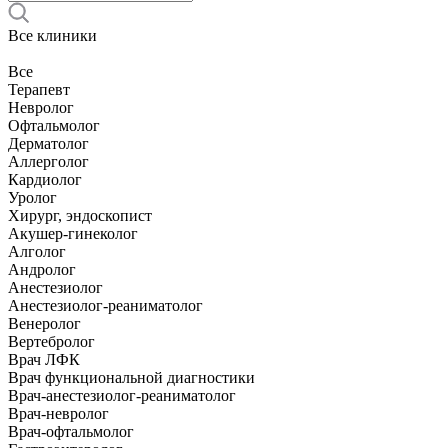
Все клиники
Все
Терапевт
Невролог
Офтальмолог
Дерматолог
Аллерголог
Кардиолог
Уролог
Хирург, эндоскопист
Акушер-гинеколог
Алголог
Андролог
Анестезиолог
Анестезиолог-реаниматолог
Венеролог
Вертебролог
Врач ЛФК
Врач функциональной диагностики
Врач-анестезиолог-реаниматолог
Врач-невролог
Врач-офтальмолог