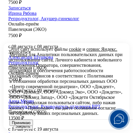
7500 ₽
Записаться
Ирина Рябова
Репродуктолог, Акушер-гинеколог
Онлайн-приём
Павелецкая (ЭКО)
7500 ₽
c 08 августа
c 08 августа
Этот сайт использует файлы
cookie
и
сервис Яндекс.
Записаться
Метрика
для Аналитики пользовательских данных при
Александра Шушкова
использовании сайта, Личного кабинета и мобильного
Репродуктолог
приложения Оператора, совершенствования,
Павелецкая (ЭКО)
поддержки и обеспечения работоспособности
Онлайн-приём
указанных сервисов в соответствии с
Политиками
7500 ₽
в отношении обработки персональных
данных ООО
«Центр современной педиатрии», ООО «Докдент»,
c 09 августа
c 09 августа
ООО «Докмед», ООО «Докмед Эко», ООО «Докдети»,
Записаться
ООО «Докмед Запад», ООО «Докдети Октябрьское
Анна Мгоян
поле». Продолжая пользоваться сайтом, либо нажав
Репродуктолог, Руководитель отделения ВРТ
кнопку «Принимаю», вы даёте осознанное согласие
Павелецкая (ЭКО)
на обработку ваших персональных данных.
13500 ₽
Принимаю
Закрыть
c 19 августа
c 19 августа