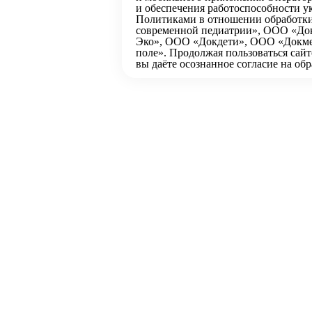
и обеспечения работоспособности ук
Политиками в отношении обработк
современной педиатрии», ООО «До
Эко», ООО «Докдети», ООО «Докме
поле». Продолжая пользоваться сай
вы даёте осознанное согласие на о