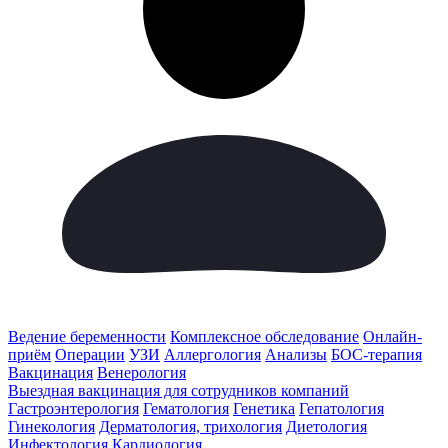
Ведение беременности
Комплексное обследование
Онлайн-
приём
Операции
УЗИ
Аллергология
Анализы
БОС-терапия
Вакцинация
Венерология
Выездная вакцинация для сотрудников компаний
Гастроэнтерология
Гематология
Генетика
Гепатология
Гинекология
Дерматология, трихология
Диетология
Инфектология
Кардиология