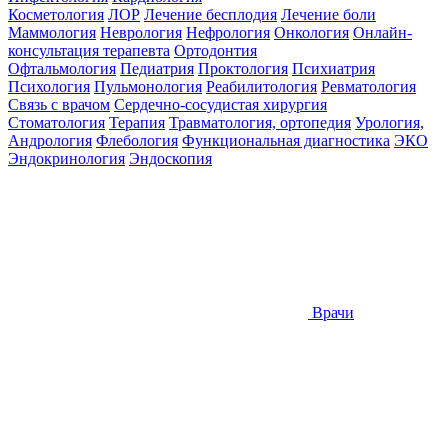
Косметология
ЛОР
Лечение бесплодия
Лечение боли
Маммология
Неврология
Нефрология
Онкология
Онлайн-
консультация терапевта
Ортодонтия
Офтальмология
Педиатрия
Проктология
Психиатрия
Психология
Пульмонология
Реабилитология
Ревматология
Связь с врачом
Сердечно-сосудистая хирургия
Стоматология
Терапия
Травматология, ортопедия
Урология,
Андрология
Флебология
Функциональная диагностика
ЭКО
Эндокринология
Эндоскопия
Врачи