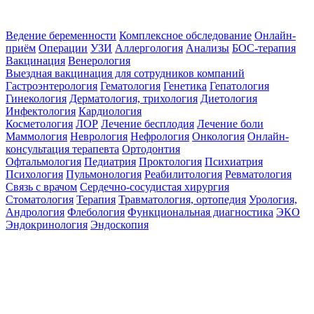
Ведение беременности
Комплексное обследование
Онлайн-
приём
Операции
УЗИ
Аллергология
Анализы
БОС-терапия
Вакцинация
Венерология
Выездная вакцинация для сотрудников компаний
Гастроэнтерология
Гематология
Генетика
Гепатология
Гинекология
Дерматология, трихология
Диетология
Инфектология
Кардиология
Косметология
ЛОР
Лечение бесплодия
Лечение боли
Маммология
Неврология
Нефрология
Онкология
Онлайн-
консультация терапевта
Ортодонтия
Офтальмология
Педиатрия
Проктология
Психиатрия
Психология
Пульмонология
Реабилитология
Ревматология
Связь с врачом
Сердечно-сосудистая хирургия
Стоматология
Терапия
Травматология, ортопедия
Урология,
Андрология
Флебология
Функциональная диагностика
ЭКО
Эндокринология
Эндоскопия