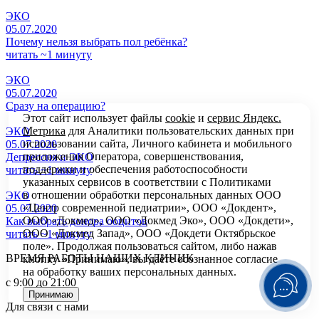
ЭКО
05.07.2020
Почему нельзя выбрать пол ребёнка?
читать ~1 минуту
ЭКО
05.07.2020
Сразу на операцию?
Этот сайт использует файлы
cookie
и
сервис Яндекс.
Метрика
для Аналитики пользовательских данных при
ЭКО
использовании сайта, Личного кабинета и мобильного
05.07.2020
приложения Оператора, совершенствования,
Депрессия и ЭКО
поддержки и обеспечения работоспособности
читать ~1 минуту
указанных сервисов в соответствии с
Политиками
в отношении обработки персональных
данных ООО
ЭКО
«Центр современной педиатрии», ООО «Докдент»,
05.07.2020
ООО «Докмед», ООО «Докмед Эко», ООО «Докдети»,
Как выбрать донора ооцитов
ООО «Докмед Запад», ООО «Докдети Октябрьское
читать ~1 минуту
поле». Продолжая пользоваться сайтом, либо нажав
ВРЕМЯ РАБОТЫ НАШИХ КЛИНИК
кнопку «Принимаю», вы даёте осознанное согласие
на обработку ваших персональных данных.
с 9:00 до 21:00
Принимаю
Для связи с нами