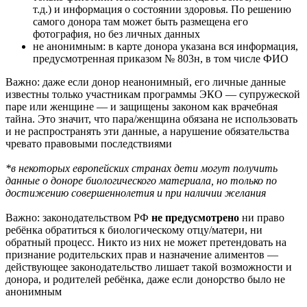
т.д.) и информация о состоянии здоровья. По решению
самого донора там может быть размещена его
фотография, но без личных данных
не анонимным: в карте донора указана вся информация,
предусмотренная приказом № 803н, в том числе ФИО
Важно: даже если донор неанонимный, его личные данные
известны только участникам программы ЭКО — супружеской
паре или женщине — и защищены законом как врачебная
тайна. Это значит, что пара/женщина обязана не использовать
и не распространять эти данные, а нарушение обязательства
чревато правовыми последствиями
*в некоторых европейских странах дети могут получить
данные о доноре биологического материала, но только по
достижению совершеннолетия и при наличии желания
Важно: законодательством РФ
не предусмотрено
ни право
ребёнка обратиться к биологическому отцу/матери, ни
обратный процесс. Никто из них не может претендовать на
признание родительских прав и назначение алиментов —
действующее законодательство лишает такой возможности и
донора, и родителей ребёнка, даже если донорство было не
анонимным