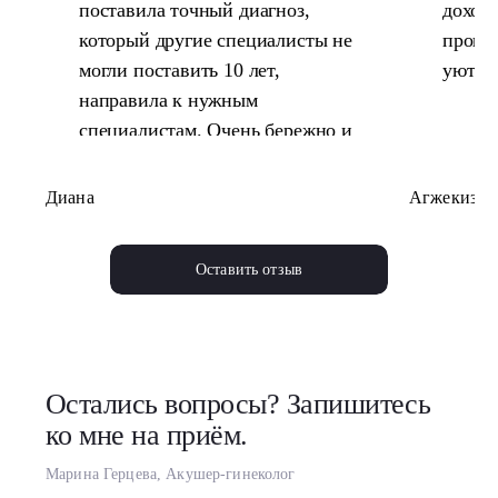
поставила точный диагноз,
доход
который другие специалисты не
проше
могли поставить 10 лет,
уютно
направила к нужным
специалистам. Очень бережно и
аккуратно проводит осмотр, все
время уточняет, комфортно или
Диана
Агжекиз
не больно ли. Обязательно
вернусь еще.
Оставить отзыв
Остались вопросы? Запишитесь
ко мне на приём.
Марина Герцева, Акушер-гинеколог