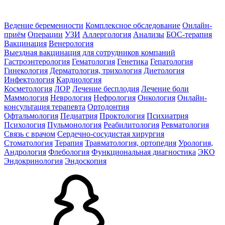
Ведение беременности
Комплексное обследование
Онлайн-
приём
Операции
УЗИ
Аллергология
Анализы
БОС-терапия
Вакцинация
Венерология
Выездная вакцинация для сотрудников компаний
Гастроэнтерология
Гематология
Генетика
Гепатология
Гинекология
Дерматология, трихология
Диетология
Инфектология
Кардиология
Косметология
ЛОР
Лечение бесплодия
Лечение боли
Маммология
Неврология
Нефрология
Онкология
Онлайн-
консультация терапевта
Ортодонтия
Офтальмология
Педиатрия
Проктология
Психиатрия
Психология
Пульмонология
Реабилитология
Ревматология
Связь с врачом
Сердечно-сосудистая хирургия
Стоматология
Терапия
Травматология, ортопедия
Урология,
Андрология
Флебология
Функциональная диагностика
ЭКО
Эндокринология
Эндоскопия