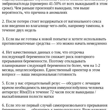
эмбриона/плода (примерно 41-50% от всех выкидышей в этом
сроке). Чем раньше произошёл выкидыш, тем выше
вероятность, что причина в аномалиях
2.⁠ ⁠После потери стоит воздержаться от вагинального секса
или введения во влагалище чего-либо, например тампона, в
течение двух недель
3.⁠ ⁠Если вы не готовы к новой попытке и хотите использовать
противозачаточные средства — это можно начать немедленно
4.⁠ ⁠Нет качественных данных о том, что отсрочка
последующей беременности снижает риск повторного
прерывания беременности. Поэтому откладывать
планирование следующей беременности более, чем на 1-2
месяца, нецелесообразно. Единственный ориентир в этом
вопросе — ваша эмоциональная готовность
5.⁠ ⁠Если у вас отрицательный резус — обсудите с лечащим
врачом необходимость введения иммуноглобулина человека
антирезус Rho(D) в течение 72 часов после выкидыша /
выскабливания полости матки
6.⁠ ⁠Если это не первый случай самопроизвольного прерывания
беременности — обратитесь к репродуктологу. Врач назначит