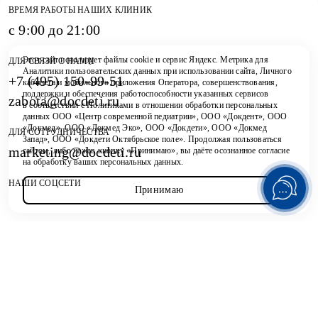
ВРЕМЯ РАБОТЫ НАШИХ КЛИНИК
с 9:00 до 21:00
Этот сайт использует файлы
cookie
и
сервис Яндекс. Метрика
для
ДЛЯ СВЯЗИ С НАМИ
Аналитики пользовательских данных при использовании сайта, Личного
+7 (495) 150-99-51
кабинета и мобильного приложения Оператора, совершенствования,
поддержки и обеспечения работоспособности указанных сервисов
zabota@docdeti.ru
в соответствии с
Политиками в отношении обработки персональных
Контакты
данных ООО «Центр современной педиатрии», ООО «Докдент», ООО
«Докмед», ООО «Докмед Эко», ООО «Докдети», ООО «Докмед
ДЛЯ СОТРУДНИЧЕСТВА
Запад», ООО «Докдети Октябрьское поле». Продолжая пользоваться
marketing@docdeti.ru
+7 495 150-99-51
сайтом, либо нажав кнопку «Принимаю», вы даёте осознанное согласие
на обработку ваших персональных данных.
НАШИ СОЦСЕТИ
Принимаю
ВСЕ КЛИНИКИ
Павелецкая (ЭКО)
Цветной бульвар
Дербеневская улица, дом 6
ул. Трубная, 35
Октябрьское поле
Ломоносовский проспект
Маршала Бирюзова 4к1
ул. Ломоносовский проспект д.7
к.5