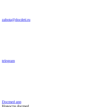
zabota@docdeti.ru
telegram
Docmed app
Новости docmed