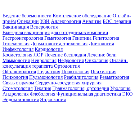
Ведение беременности
Комплексное обследование
Онлайн-
приём
Операции
УЗИ
Аллергология
Анализы
БОС-терапия
Вакцинация
Венерология
Выездная вакцинация для сотрудников компаний
Гастроэнтерология
Гематология
Генетика
Гепатология
Гинекология
Дерматология, трихология
Диетология
Инфектология
Кардиология
Косметология
ЛОР
Лечение бесплодия
Лечение боли
Маммология
Неврология
Нефрология
Онкология
Онлайн-
консультация терапевта
Ортодонтия
Офтальмология
Педиатрия
Проктология
Психиатрия
Психология
Пульмонология
Реабилитология
Ревматология
Связь с врачом
Сердечно-сосудистая хирургия
Стоматология
Терапия
Травматология, ортопедия
Урология,
Андрология
Флебология
Функциональная диагностика
ЭКО
Эндокринология
Эндоскопия