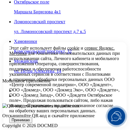
Октябрьское поле
Маршала Бирюзова 4к1
Ломоносовский проспект
ул. Ломоносовский проспект д.7 к.5
Хамовники
Этот сайт использует файлы
cookie
и
сервис Яндекс.
Комсомольский проспект, 32
Метрика
для Аналитики пользовательских данных при
использовании сайта, Личного кабинета и мобильного
Можайский
приложения Оператора, совершенствования,
поддержки и обеспечения работоспособности
ул. Петра Алексеева, 14
указанных сервисов в соответствии с
Политиками
в отношении обработки персональных
данных ООО
Мобильное приложение
«Центр современной педиатрии», ООО «Докдент»,
ООО «Докмед», ООО «Докмед Эко», ООО «Докдети»,
ООО «Докмед Запад», ООО «Докдети Октябрьское
поле». Продолжая пользоваться сайтом, либо нажав
кнопку «Принимаю», вы даёте осознанное согласие
на обработку ваших персональных данных.
Отсканируйте
QR-код
и скачайте приложение
Принимаю
Copyright © 2026 DOCMED