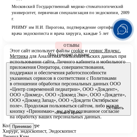
Московский Государственный медико-стоматологический
университет, первичная специализация по эндоскопии, 2009
г.
РНИМУ им Н.И. Пирогова, подтверждение сертификатов
врача эндоскописта и врача хирурга, каждые 5 лет
ОТЗЫВЫ
Этот сайт использует файлы
cookie
и
сервис Яндекс.
Что говорят о враче
Метрика
для Аналитики пользовательских данных при
использовании сайта, Личного кабинета и мобильного
приложения Оператора, совершенствования,
поддержки и обеспечения работоспособности
указанных сервисов в соответствии с
Политиками
в отношении обработки персональных
данных ООО
«Центр современной педиатрии», ООО «Докдент»,
ООО «Докмед», ООО «Докмед Эко», ООО «Докдети»,
ООО «Докмед Запад», ООО «Докдети Октябрьское
поле». Продолжая пользоваться сайтом, либо нажав
Оставить
кнопку «Принимаю», вы даёте осознанное согласие
отзыв о враче
на обработку ваших персональных данных.
Коллеги по сфере
Принимаю
Хирург, эндоскопист, Эндоскопист
Леонид Ким