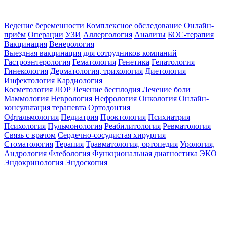
Ведение беременности
Комплексное обследование
Онлайн-
приём
Операции
УЗИ
Аллергология
Анализы
БОС-терапия
Вакцинация
Венерология
Выездная вакцинация для сотрудников компаний
Гастроэнтерология
Гематология
Генетика
Гепатология
Гинекология
Дерматология, трихология
Диетология
Инфектология
Кардиология
Косметология
ЛОР
Лечение бесплодия
Лечение боли
Маммология
Неврология
Нефрология
Онкология
Онлайн-
консультация терапевта
Ортодонтия
Офтальмология
Педиатрия
Проктология
Психиатрия
Психология
Пульмонология
Реабилитология
Ревматология
Связь с врачом
Сердечно-сосудистая хирургия
Стоматология
Терапия
Травматология, ортопедия
Урология,
Андрология
Флебология
Функциональная диагностика
ЭКО
Эндокринология
Эндоскопия