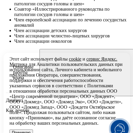
патологии сосудов головы и шеи»
Соавтор «Иллюстрированного руководства по
патологии сосудов головы и шеи»
Член европейской ассоциации по лечению сосудистых
аномалий
Член ассоциации детских хирургов
Член ассоциации челюстно-лицевых хирургов
Член ассоциации онкологов
Этот сайт использует файлы
cookie
и
сервис Яндекс.
Метрика
для Аналитики пользовательских данных при
Описание
использовании сайта, Личного кабинета и мобильного
работы
приложения Оператора, совершенствования,
врача
поддержки и обеспечения работоспособности
указанных сервисов в соответствии с
Политиками
в отношении обработки персональных
данных ООО
«Центр современной педиатрии», ООО «Докдент»,
Диагноз
ООО «Докмед», ООО «Докмед Эко», ООО «Докдети»,
ООО «Докмед Запад», ООО «Докдети Октябрьское
Как лечили
поле». Продолжая пользоваться сайтом, либо нажав
кнопку «Принимаю», вы даёте осознанное согласие
на обработку ваших персональных данных.
Принимаю