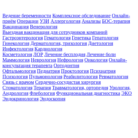
Ведение беременности
Комплексное обследование
Онлайн-
приём
Операции
УЗИ
Аллергология
Анализы
БОС-терапия
Вакцинация
Венерология
Выездная вакцинация для сотрудников компаний
Гастроэнтерология
Гематология
Генетика
Гепатология
Гинекология
Дерматология, трихология
Диетология
Инфектология
Кардиология
Косметология
ЛОР
Лечение бесплодия
Лечение боли
Маммология
Неврология
Нефрология
Онкология
Онлайн-
консультация терапевта
Ортодонтия
Офтальмология
Педиатрия
Проктология
Психиатрия
Психология
Пульмонология
Реабилитология
Ревматология
Связь с врачом
Сердечно-сосудистая хирургия
Стоматология
Терапия
Травматология, ортопедия
Урология,
Андрология
Флебология
Функциональная диагностика
ЭКО
Эндокринология
Эндоскопия