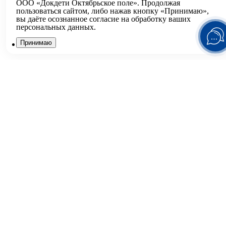
ООО «Докдети Октябрьское поле». Продолжая
+7 495 150-99-51
пользоваться сайтом, либо нажав кнопку «Принимаю»,
вы даёте осознанное согласие на обработку ваших
персональных данных.
Принимаю
Все клиники
Павелецкая (ЭКО)
Дербеневская улица, дом 6
Цветной бульвар
ул. Трубная, 35
Октябрьское поле