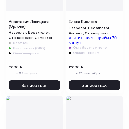
Анастасия Левицкая
Елена Кислова
(Орлова)
Невролог, Цефалголог,
Невролог, Цефалголог,
Алголог, Отоневролог
длительность приёма 70
Отоневролог, Сомнолог
минут
Цветной
Октябрьское поле
Павелецкая (ЭКО)
Онлайн-приём
Онлайн-приём
9000 ₽
12000 ₽
c 07 августа
c 01 сентября
Записаться
Записаться