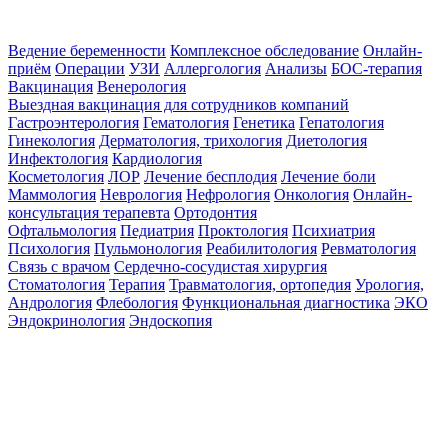
Ведение беременности
Комплексное обследование
Онлайн-
приём
Операции
УЗИ
Аллергология
Анализы
БОС-терапия
Вакцинация
Венерология
Выездная вакцинация для сотрудников компаний
Гастроэнтерология
Гематология
Генетика
Гепатология
Гинекология
Дерматология, трихология
Диетология
Инфектология
Кардиология
Косметология
ЛОР
Лечение бесплодия
Лечение боли
Маммология
Неврология
Нефрология
Онкология
Онлайн-
консультация терапевта
Ортодонтия
Офтальмология
Педиатрия
Проктология
Психиатрия
Психология
Пульмонология
Реабилитология
Ревматология
Связь с врачом
Сердечно-сосудистая хирургия
Стоматология
Терапия
Травматология, ортопедия
Урология,
Андрология
Флебология
Функциональная диагностика
ЭКО
Эндокринология
Эндоскопия