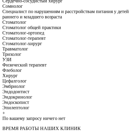
Сердечно-сосудистый хирург
Сомнолог
Специалист по нарушениям и расстройствам питания у детей
раннего и младшего возраста
Стоматолог
Стоматолог общей практики
Стоматолог-ортопед
Стоматолог-терапевт
Стоматолог-хирург
Травматолог
Трихолог
УЗИ
Физический терапевт
Флеболог
Хирург
Цефалголог
Эмбриолог
Эндодонтист
Эндокринолог
Эндоскопист
Эпилептолог
+
По вашему запросу ничего нет
ВРЕМЯ РАБОТЫ НАШИХ КЛИНИК