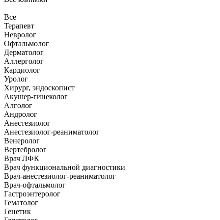
Все
Терапевт
Невролог
Офтальмолог
Дерматолог
Аллерголог
Кардиолог
Уролог
Хирург, эндоскопист
Акушер-гинеколог
Алголог
Андролог
Анестезиолог
Анестезиолог-реаниматолог
Венеролог
Вертебролог
Врач ЛФК
Врач функциональной диагностики
Врач-анестезиолог-реаниматолог
Врач-офтальмолог
Гастроэнтеролог
Гематолог
Генетик