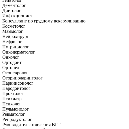
Гепатолог
Дементолог
Диетолог
Инфекционист
Консультант по грудному вскармливанию
Косметолог
Маммолог
Нейрохирург
Нефролог
Нутрициолог
Онкодерматолог
Онколог
Ортодонт
Ортопед
Отоневролог
Оториноларинголог
Паркинсонолог
Пародонтолог
Проктолог
Психиатр
Психолог
Пульмонолог
Ревматолог
Репродуктолог
Руководитель отделения ВРТ