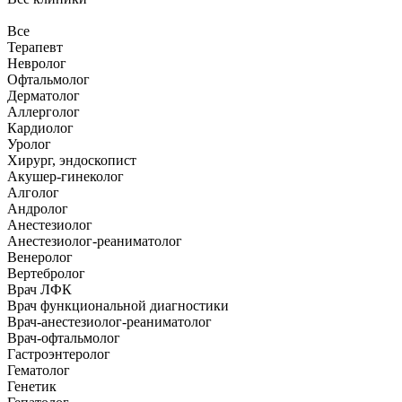
Все
Терапевт
Невролог
Офтальмолог
Дерматолог
Аллерголог
Кардиолог
Уролог
Хирург, эндоскопист
Акушер-гинеколог
Алголог
Андролог
Анестезиолог
Анестезиолог-реаниматолог
Венеролог
Вертебролог
Врач ЛФК
Врач функциональной диагностики
Врач-анестезиолог-реаниматолог
Врач-офтальмолог
Гастроэнтеролог
Гематолог
Генетик