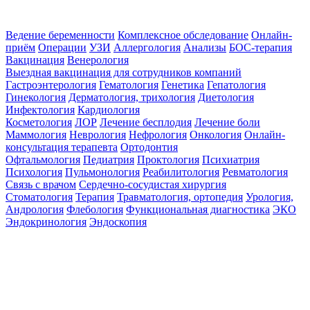
Ведение беременности
Комплексное обследование
Онлайн-
приём
Операции
УЗИ
Аллергология
Анализы
БОС-терапия
Вакцинация
Венерология
Выездная вакцинация для сотрудников компаний
Гастроэнтерология
Гематология
Генетика
Гепатология
Гинекология
Дерматология, трихология
Диетология
Инфектология
Кардиология
Косметология
ЛОР
Лечение бесплодия
Лечение боли
Маммология
Неврология
Нефрология
Онкология
Онлайн-
консультация терапевта
Ортодонтия
Офтальмология
Педиатрия
Проктология
Психиатрия
Психология
Пульмонология
Реабилитология
Ревматология
Связь с врачом
Сердечно-сосудистая хирургия
Стоматология
Терапия
Травматология, ортопедия
Урология,
Андрология
Флебология
Функциональная диагностика
ЭКО
Эндокринология
Эндоскопия