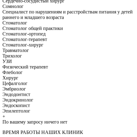
Сердечно-сосудистый хирург
Сомнолог
Специалист по нарушениям и расстройствам питания у детей
раннего и младшего возраста
Стоматолог
Стоматолог общей практики
Стоматолог-ортопед
Стоматолог-терапевт
Стоматолог-хирург
Травматолог
Трихолог
УЗИ
Физический терапевт
Флеболог
Хирург
Цефалголог
Эмбриолог
Эндодонтист
Эндокринолог
Эндоскопист
Эпилептолог
+
По вашему запросу ничего нет
ВРЕМЯ РАБОТЫ НАШИХ КЛИНИК