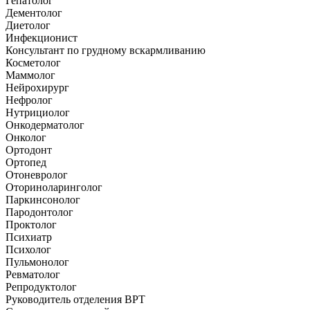
Гепатолог
Дементолог
Диетолог
Инфекционист
Консультант по грудному вскармливанию
Косметолог
Маммолог
Нейрохирург
Нефролог
Нутрициолог
Онкодерматолог
Онколог
Ортодонт
Ортопед
Отоневролог
Оториноларинголог
Паркинсонолог
Пародонтолог
Проктолог
Психиатр
Психолог
Пульмонолог
Ревматолог
Репродуктолог
Руководитель отделения ВРТ