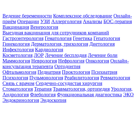
Ведение беременности
Комплексное обследование
Онлайн-
приём
Операции
УЗИ
Аллергология
Анализы
БОС-терапия
Вакцинация
Венерология
Выездная вакцинация для сотрудников компаний
Гастроэнтерология
Гематология
Генетика
Гепатология
Гинекология
Дерматология, трихология
Диетология
Инфектология
Кардиология
Косметология
ЛОР
Лечение бесплодия
Лечение боли
Маммология
Неврология
Нефрология
Онкология
Онлайн-
консультация терапевта
Ортодонтия
Офтальмология
Педиатрия
Проктология
Психиатрия
Психология
Пульмонология
Реабилитология
Ревматология
Связь с врачом
Сердечно-сосудистая хирургия
Стоматология
Терапия
Травматология, ортопедия
Урология,
Андрология
Флебология
Функциональная диагностика
ЭКО
Эндокринология
Эндоскопия