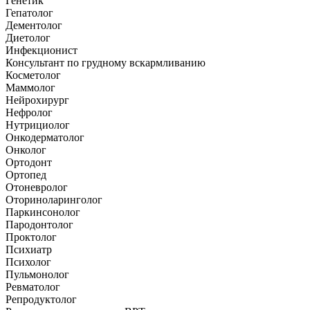
Генетик
Гепатолог
Дементолог
Диетолог
Инфекционист
Консультант по грудному вскармливанию
Косметолог
Маммолог
Нейрохирург
Нефролог
Нутрициолог
Онкодерматолог
Онколог
Ортодонт
Ортопед
Отоневролог
Оториноларинголог
Паркинсонолог
Пародонтолог
Проктолог
Психиатр
Психолог
Пульмонолог
Ревматолог
Репродуктолог