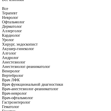
Все
Терапевт
Невролог
Офтальмолог
Дерматолог
Аллерголог
Кардиолог
Уролог
Хирург, эндоскопист
Акушер-гинеколог
Алголог
Андролог
Анестезиолог
Анестезиолог-реаниматолог
Венеролог
Вертебролог
Врач ЛФК
Врач функциональной диагностики
Врач-анестезиолог-реаниматолог
Врач-невролог
Врач-офтальмолог
Гастроэнтеролог
Гематолог