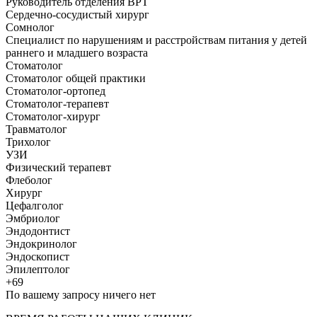
Руководитель отделения ВРТ
Сердечно-сосудистый хирург
Сомнолог
Специалист по нарушениям и расстройствам питания у детей
раннего и младшего возраста
Стоматолог
Стоматолог общей практики
Стоматолог-ортопед
Стоматолог-терапевт
Стоматолог-хирург
Травматолог
Трихолог
УЗИ
Физический терапевт
Флеболог
Хирург
Цефалголог
Эмбриолог
Эндодонтист
Эндокринолог
Эндоскопист
Эпилептолог
+69
По вашему запросу ничего нет