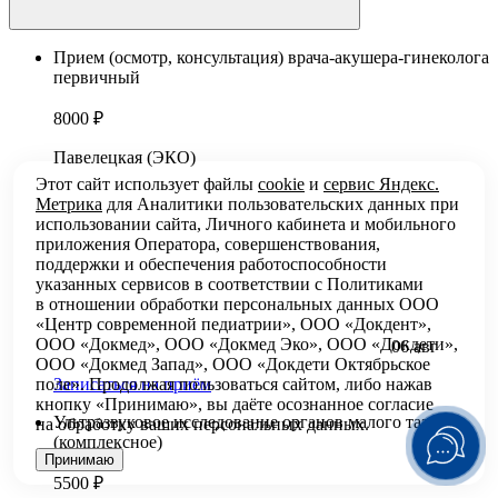
Прием (осмотр, консультация) врача-акушера-гинеколога
первичный
8000 ₽
Павелецкая (ЭКО)
Этот сайт использует файлы
cookie
и
сервис Яндекс.
Метрика
для Аналитики пользовательских данных при
использовании сайта, Личного кабинета и мобильного
приложения Оператора, совершенствования,
поддержки и обеспечения работоспособности
указанных сервисов в соответствии с
Политиками
в отношении обработки персональных
данных ООО
«Центр современной педиатрии», ООО «Докдент»,
ООО «Докмед», ООО «Докмед Эко», ООО «Докдети»,
06 авг
ООО «Докмед Запад», ООО «Докдети Октябрьское
поле». Продолжая пользоваться сайтом, либо нажав
Записаться на приём
кнопку «Принимаю», вы даёте осознанное согласие
Ультразвуковое исследование органов малого таза
на обработку ваших персональных данных.
(комплексное)
Принимаю
5500 ₽