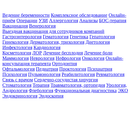
Ведение беременности
Комплексное обследование
Онлайн-
приём
Операции
УЗИ
Аллергология
Анализы
БОС-терапия
Вакцинация
Венерология
Выездная вакцинация для сотрудников компаний
Гастроэнтерология
Гематология
Генетика
Гепатология
Гинекология
Дерматология, трихология
Диетология
Инфектология
Кардиология
Косметология
ЛОР
Лечение бесплодия
Лечение боли
Маммология
Неврология
Нефрология
Онкология
Онлайн-
консультация терапевта
Ортодонтия
Офтальмология
Педиатрия
Проктология
Психиатрия
Психология
Пульмонология
Реабилитология
Ревматология
Связь с врачом
Сердечно-сосудистая хирургия
Стоматология
Терапия
Травматология, ортопедия
Урология,
Андрология
Флебология
Функциональная диагностика
ЭКО
Эндокринология
Эндоскопия