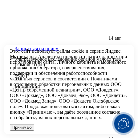
14 авг
Записаться на приём
Этот сайт использует файлы
cookie
и
сервис Яндекс.
Метрика
для Аналитики пользовательских данных при
Ультразвуковое исследование органов малого таза
использовании сайта, Личного кабинета и мобильного
(комплексное)
приложения Оператора, совершенствования,
поддержки и обеспечения работоспособности
5500 ₽
указанных сервисов в соответствии с
Политиками
в отношении обработки персональных
данных ООО
Можайский
«Центр современной педиатрии», ООО «Докдент»,
ООО «Докмед», ООО «Докмед Эко», ООО «Докдети»,
ООО «Докмед Запад», ООО «Докдети Октябрьское
поле». Продолжая пользоваться сайтом, либо нажав
кнопку «Принимаю», вы даёте осознанное согласие
на обработку ваших персональных данных.
Принимаю