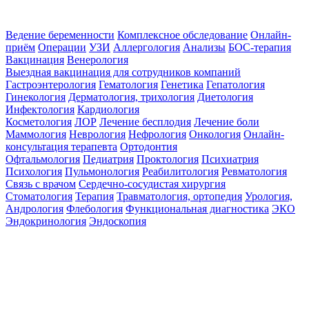
Ведение беременности
Комплексное обследование
Онлайн-
приём
Операции
УЗИ
Аллергология
Анализы
БОС-терапия
Вакцинация
Венерология
Выездная вакцинация для сотрудников компаний
Гастроэнтерология
Гематология
Генетика
Гепатология
Гинекология
Дерматология, трихология
Диетология
Инфектология
Кардиология
Косметология
ЛОР
Лечение бесплодия
Лечение боли
Маммология
Неврология
Нефрология
Онкология
Онлайн-
консультация терапевта
Ортодонтия
Офтальмология
Педиатрия
Проктология
Психиатрия
Психология
Пульмонология
Реабилитология
Ревматология
Связь с врачом
Сердечно-сосудистая хирургия
Стоматология
Терапия
Травматология, ортопедия
Урология,
Андрология
Флебология
Функциональная диагностика
ЭКО
Эндокринология
Эндоскопия