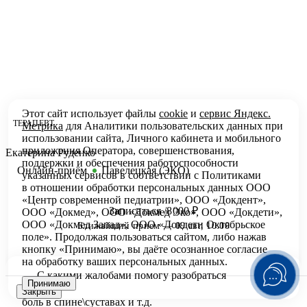
Этот сайт использует файлы
cookie
и
сервис Яндекс.
ТЕРАПЕВТ
Метрика
для Аналитики пользовательских данных при
использовании сайта, Личного кабинета и мобильного
приложения Оператора, совершенствования,
Екатерина Руденко
поддержки и обеспечения работоспособности
Онлайн-приём
Павелецкая (ЭКО)
указанных сервисов в соответствии с
Политиками
в отношении обработки персональных
данных ООО
«Центр современной педиатрии», ООО «Докдент»,
Записаться /8000 ₽
ООО «Докмед», ООО «Докмед Эко», ООО «Докдети»,
ООО «Докмед Запад», ООО «Докдети Октябрьское
Ближайший прием — 09 авг, 10:00
поле». Продолжая пользоваться сайтом, либо нажав
кнопку «Принимаю», вы даёте осознанное согласие
на обработку ваших персональных данных.
С какими жалобами помогу разобраться
Принимаю
Закрыть
боль в спине\суставах и т.д.