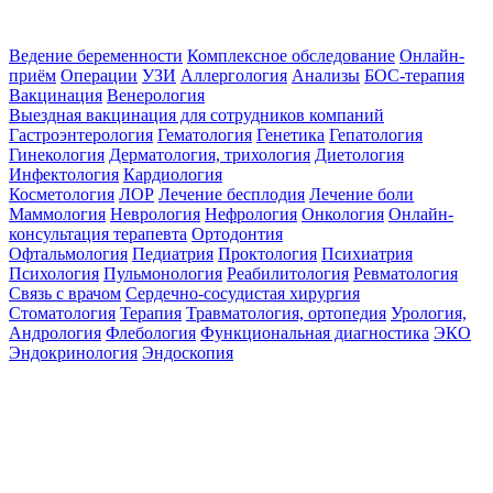
Ведение беременности
Комплексное обследование
Онлайн-
приём
Операции
УЗИ
Аллергология
Анализы
БОС-терапия
Вакцинация
Венерология
Выездная вакцинация для сотрудников компаний
Гастроэнтерология
Гематология
Генетика
Гепатология
Гинекология
Дерматология, трихология
Диетология
Инфектология
Кардиология
Косметология
ЛОР
Лечение бесплодия
Лечение боли
Маммология
Неврология
Нефрология
Онкология
Онлайн-
консультация терапевта
Ортодонтия
Офтальмология
Педиатрия
Проктология
Психиатрия
Психология
Пульмонология
Реабилитология
Ревматология
Связь с врачом
Сердечно-сосудистая хирургия
Стоматология
Терапия
Травматология, ортопедия
Урология,
Андрология
Флебология
Функциональная диагностика
ЭКО
Эндокринология
Эндоскопия