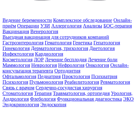
Ведение беременности
Комплексное обследование
Онлайн-
приём
Операции
УЗИ
Аллергология
Анализы
БОС-терапия
Вакцинация
Венерология
Выездная вакцинация для сотрудников компаний
Гастроэнтерология
Гематология
Генетика
Гепатология
Гинекология
Дерматология, трихология
Диетология
Инфектология
Кардиология
Косметология
ЛОР
Лечение бесплодия
Лечение боли
Маммология
Неврология
Нефрология
Онкология
Онлайн-
консультация терапевта
Ортодонтия
Офтальмология
Педиатрия
Проктология
Психиатрия
Психология
Пульмонология
Реабилитология
Ревматология
Связь с врачом
Сердечно-сосудистая хирургия
Стоматология
Терапия
Травматология, ортопедия
Урология,
Андрология
Флебология
Функциональная диагностика
ЭКО
Эндокринология
Эндоскопия