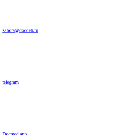
zabota@docdeti.ru
telegram
Docmed app