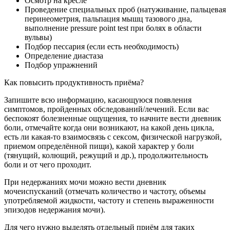
Осмотр на кресле
Проведение специальных проб (натуживание, пальцевая
перинеометрия, пальпация мышц тазового дна,
выполнение pressure point test при болях в области
вульвы)
Подбор пессария (если есть необходимость)
Определение диастаза
Подбор упражнений
Как повысить продуктивность приёма?
Запишите всю информацию, касающуюся появления
симптомов, пройденных обследований/лечений. Если вас
беспокоят болезненные ощущения, то начните вести дневник
боли, отмечайте когда они возникают, на какой день цикла,
есть ли какая-то взаимосвязь с сексом, физической нагрузкой,
приемом определённой пищи), какой характер у боли
(тянущий, колющий, режущий и др.), продолжительность
боли и от чего проходит.
При недержаниях мочи можно вести дневник
мочеиспусканий (отмечать количество и частоту, объемы
употребляемой жидкости, частоту и степень выраженности
эпизодов недержания мочи).
Для чего нужно выделять отдельный приём для таких