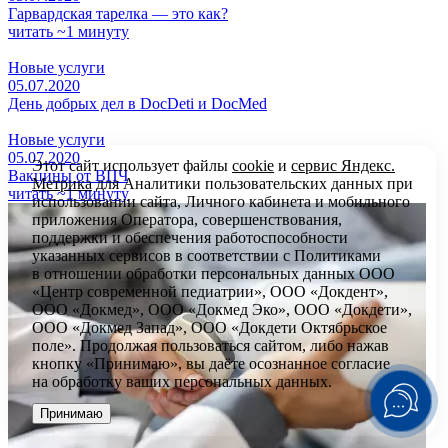
Гарвардская тарелка — это как?
читать ~1 минуту
Новые услуги
05.07.2020
День добрых дел в DocDeti и DocMed
Новые услуги
05.07.2020
Этот сайт использует файлы
cookie
и
сервис Яндекс.
Вакцины от ВПЧ
Метрика
для Аналитики пользовательских данных при
читать ~1 минуту
использовании сайта, Личного кабинета и мобильного
приложения Оператора, совершенствования,
поддержки и обеспечения работоспособности
указанных сервисов в соответствии с
Политиками
в отношении обработки персональных
данных ООО
«Центр современной педиатрии», ООО «Докдент»,
ООО «Докмед», ООО «Докмед Эко», ООО «Докдети»,
ООО «Докмед Запад», ООО «Докдети Октябрьское
поле». Продолжая пользоваться сайтом, либо нажав
кнопку «Принимаю», вы даёте осознанное согласие
на обработку ваших персональных данных.
Принимаю