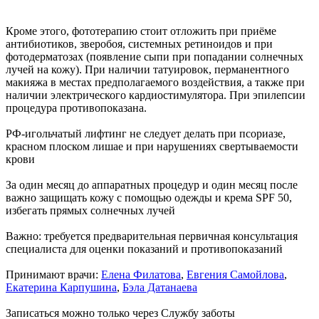
Кроме этого, фототерапию стоит отложить при приёме
антибиотиков, зверобоя, системных ретиноидов и при
фотодерматозах (появление сыпи при попадании солнечных
лучей на кожу). При наличии татуировок, перманентного
макияжа в местах предполагаемого воздействия, а также при
наличии электрического кардиостимулятора. При эпилепсии
процедура противопоказана.
РФ-игольчатый лифтинг не следует делать при псориазе,
красном плоском лишае и при нарушениях свертываемости
крови
За один месяц до аппаратных процедур и один месяц после
важно защищать кожу с помощью одежды и крема SPF 50,
избегать прямых солнечных лучей
Важно: требуется предварительная первичная консультация
специалиста для оценки показаний и противопоказаний
Принимают врачи:
Елена Филатова
,
Евгения Самойлова
,
Екатерина Карпушина
,
Бэла Датанаева
Записаться можно только через Службу заботы