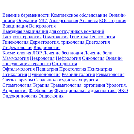
Ведение беременности
Комплексное обследование
Онлайн-
приём
Операции
УЗИ
Аллергология
Анализы
БОС-терапия
Вакцинация
Венерология
Выездная вакцинация для сотрудников компаний
Гастроэнтерология
Гематология
Генетика
Гепатология
Гинекология
Дерматология, трихология
Диетология
Инфектология
Кардиология
Косметология
ЛОР
Лечение бесплодия
Лечение боли
Маммология
Неврология
Нефрология
Онкология
Онлайн-
консультация терапевта
Ортодонтия
Офтальмология
Педиатрия
Проктология
Психиатрия
Психология
Пульмонология
Реабилитология
Ревматология
Связь с врачом
Сердечно-сосудистая хирургия
Стоматология
Терапия
Травматология, ортопедия
Урология,
Андрология
Флебология
Функциональная диагностика
ЭКО
Эндокринология
Эндоскопия