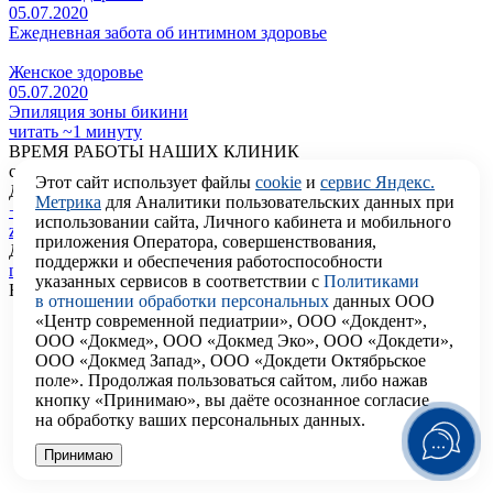
05.07.2020
Ежедневная забота об интимном здоровье
Женское здоровье
05.07.2020
Эпиляция зоны бикини
читать ~1 минуту
ВРЕМЯ РАБОТЫ НАШИХ КЛИНИК
с 9:00 до 21:00
Этот сайт использует файлы
cookie
и
сервис Яндекс.
Для связи с нами
Метрика
для Аналитики пользовательских данных при
+7 (495) 150-99-51
использовании сайта, Личного кабинета и мобильного
zabota@docdeti.ru
приложения Оператора, совершенствования,
Для сотрудничества
поддержки и обеспечения работоспособности
marketing@docdeti.ru
указанных сервисов в соответствии с
Политиками
Наши соцсети
в отношении обработки персональных
данных ООО
«Центр современной педиатрии», ООО «Докдент»,
ООО «Докмед», ООО «Докмед Эко», ООО «Докдети»,
ООО «Докмед Запад», ООО «Докдети Октябрьское
поле». Продолжая пользоваться сайтом, либо нажав
кнопку «Принимаю», вы даёте осознанное согласие
на обработку ваших персональных данных.
Принимаю