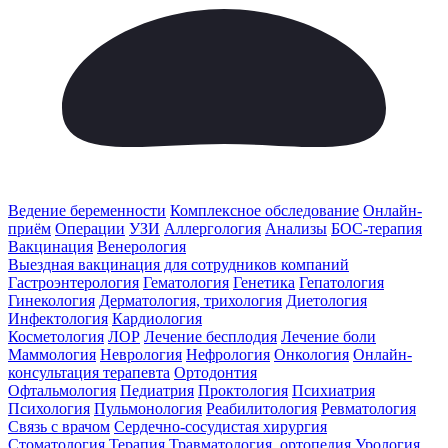
Ведение беременности
Комплексное обследование
Онлайн-
приём
Операции
УЗИ
Аллергология
Анализы
БОС-терапия
Вакцинация
Венерология
Выездная вакцинация для сотрудников компаний
Гастроэнтерология
Гематология
Генетика
Гепатология
Гинекология
Дерматология, трихология
Диетология
Инфектология
Кардиология
Косметология
ЛОР
Лечение бесплодия
Лечение боли
Маммология
Неврология
Нефрология
Онкология
Онлайн-
консультация терапевта
Ортодонтия
Офтальмология
Педиатрия
Проктология
Психиатрия
Психология
Пульмонология
Реабилитология
Ревматология
Связь с врачом
Сердечно-сосудистая хирургия
Стоматология
Терапия
Травматология, ортопедия
Урология,