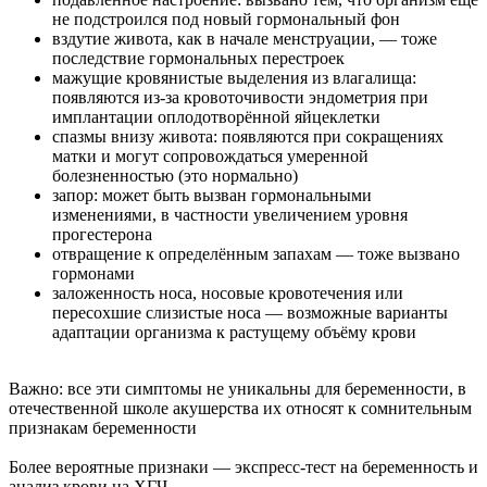
не подстроился под новый гормональный фон
вздутие живота, как в начале менструации, — тоже
последствие гормональных перестроек
мажущие кровянистые выделения из влагалища:
появляются из-за кровоточивости эндометрия при
имплантации оплодотворённой яйцеклетки
спазмы внизу живота: появляются при сокращениях
матки и могут сопровождаться умеренной
болезненностью (это нормально)
запор: может быть вызван гормональными
изменениями, в частности увеличением уровня
прогестерона
отвращение к определённым запахам — тоже вызвано
гормонами
заложенность носа, носовые кровотечения или
пересохшие слизистые носа — возможные варианты
адаптации организма к растущему объёму крови
Важно: все эти симптомы не уникальны для беременности, в
отечественной школе акушерства их относят к сомнительным
признакам беременности
Более вероятные признаки — экспресс-тест на беременность и
анализ крови на ХГЧ.