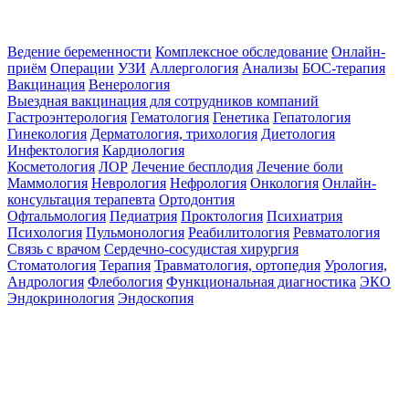
Ведение беременности
Комплексное обследование
Онлайн-
приём
Операции
УЗИ
Аллергология
Анализы
БОС-терапия
Вакцинация
Венерология
Выездная вакцинация для сотрудников компаний
Гастроэнтерология
Гематология
Генетика
Гепатология
Гинекология
Дерматология, трихология
Диетология
Инфектология
Кардиология
Косметология
ЛОР
Лечение бесплодия
Лечение боли
Маммология
Неврология
Нефрология
Онкология
Онлайн-
консультация терапевта
Ортодонтия
Офтальмология
Педиатрия
Проктология
Психиатрия
Психология
Пульмонология
Реабилитология
Ревматология
Связь с врачом
Сердечно-сосудистая хирургия
Стоматология
Терапия
Травматология, ортопедия
Урология,
Андрология
Флебология
Функциональная диагностика
ЭКО
Эндокринология
Эндоскопия