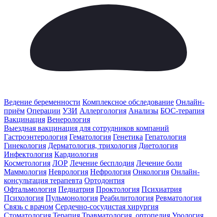
Ведение беременности
Комплексное обследование
Онлайн-
приём
Операции
УЗИ
Аллергология
Анализы
БОС-терапия
Вакцинация
Венерология
Выездная вакцинация для сотрудников компаний
Гастроэнтерология
Гематология
Генетика
Гепатология
Гинекология
Дерматология, трихология
Диетология
Инфектология
Кардиология
Косметология
ЛОР
Лечение бесплодия
Лечение боли
Маммология
Неврология
Нефрология
Онкология
Онлайн-
консультация терапевта
Ортодонтия
Офтальмология
Педиатрия
Проктология
Психиатрия
Психология
Пульмонология
Реабилитология
Ревматология
Связь с врачом
Сердечно-сосудистая хирургия
Стоматология
Терапия
Травматология, ортопедия
Урология,