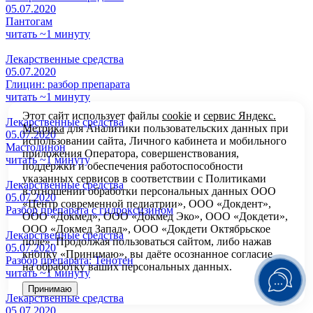
05.07.2020
Пантогам
читать ~1 минуту
Лекарственные средства
05.07.2020
Глицин: разбор препарата
читать ~1 минуту
Этот сайт использует файлы
cookie
и
сервис Яндекс.
Лекарственные средства
Метрика
для Аналитики пользовательских данных при
05.07.2020
использовании сайта, Личного кабинета и мобильного
Мастодинон
приложения Оператора, совершенствования,
читать ~1 минуту
поддержки и обеспечения работоспособности
указанных сервисов в соответствии с
Политиками
Лекарственные средства
в отношении обработки персональных
данных ООО
05.07.2020
«Центр современной педиатрии», ООО «Докдент»,
Разбор препарата с гидроксизином
ООО «Докмед», ООО «Докмед Эко», ООО «Докдети»,
ООО «Докмед Запад», ООО «Докдети Октябрьское
Лекарственные средства
поле». Продолжая пользоваться сайтом, либо нажав
05.07.2020
кнопку «Принимаю», вы даёте осознанное согласие
Разбор препарата: Тенотен
на обработку ваших персональных данных.
читать ~1 минуту
Принимаю
Лекарственные средства
05.07.2020