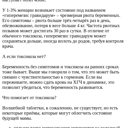
У 1-3% женщин возникает состояние под названием
«гиперемезис гравидарум» – чрезмерная рвота беременных.
Его симптомы – рвота больше трёх-четырёх раз в день,
обезвоживание, потеря в весе больше 4 кг. Частота рвотных
позывов может достигать 30 раз в сутки. В отличие от
обычного токсикоза, гиперемезис гравидарум может
сохраняться дольше, иногда вплоть до родов, требуя контроля
врача.
А если токсикоза нет?
Беременность без симптомов и токсикоза на ранних сроках
тоже бывает. Выше мы говорили о том, что это может быть
связано с чувствительностью к гормонам. Если вы
переживаете, можно сдать кровь на ХГЧ в динамике, это
позволит убедиться, что беременность развивается.
Что помогает от токсикоза?
Волшебной таблетки, к сожалению, не существует, но есть
некоторые приёмы, которые могут облегчить состояние
будущей мамы.
сильнее всего интоксикация ощущаются на голодный