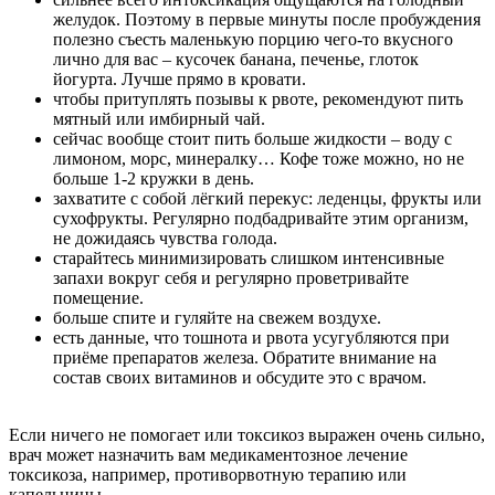
желудок. Поэтому в первые минуты после пробуждения
полезно съесть маленькую порцию чего-то вкусного
лично для вас – кусочек банана, печенье, глоток
йогурта. Лучше прямо в кровати.
чтобы притуплять позывы к рвоте, рекомендуют пить
мятный или имбирный чай.
сейчас вообще стоит пить больше жидкости – воду с
лимоном, морс, минералку… Кофе тоже можно, но не
больше 1-2 кружки в день.
захватите с собой лёгкий перекус: леденцы, фрукты или
сухофрукты. Регулярно подбадривайте этим организм,
не дожидаясь чувства голода.
старайтесь минимизировать слишком интенсивные
запахи вокруг себя и регулярно проветривайте
помещение.
больше спите и гуляйте на свежем воздухе.
есть данные, что тошнота и рвота усугубляются при
приёме препаратов железа. Обратите внимание на
состав своих витаминов и обсудите это с врачом.
Если ничего не помогает или токсикоз выражен очень сильно,
врач может назначить вам медикаментозное лечение
токсикоза, например, противорвотную терапию или
капельницы.