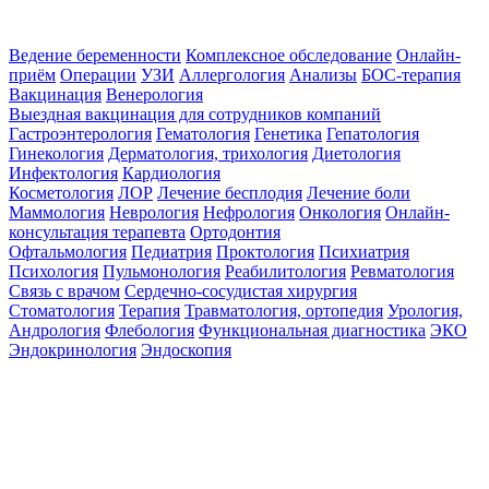
Ведение беременности
Комплексное обследование
Онлайн-
приём
Операции
УЗИ
Аллергология
Анализы
БОС-терапия
Вакцинация
Венерология
Выездная вакцинация для сотрудников компаний
Гастроэнтерология
Гематология
Генетика
Гепатология
Гинекология
Дерматология, трихология
Диетология
Инфектология
Кардиология
Косметология
ЛОР
Лечение бесплодия
Лечение боли
Маммология
Неврология
Нефрология
Онкология
Онлайн-
консультация терапевта
Ортодонтия
Офтальмология
Педиатрия
Проктология
Психиатрия
Психология
Пульмонология
Реабилитология
Ревматология
Связь с врачом
Сердечно-сосудистая хирургия
Стоматология
Терапия
Травматология, ортопедия
Урология,
Андрология
Флебология
Функциональная диагностика
ЭКО
Эндокринология
Эндоскопия