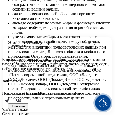
содержат много витаминов и минералов и помогают
сохранить водный баланс.
салаты из свежих овощей обогащают организм
витаминами и клетчаткой.
авокадо содержит полезные жиры и фолиевую кислоту,
которые необходимы для развития нервной системы
плода.
уже упомянутые имбирь и мята известны своими
противорвотными свойствами и могут облегчить
Этот сайт использует файлы
cookie
и
сервис Яндекс.
тошноту.
Метрика
для Аналитики пользовательских данных при
использовании сайта, Личного кабинета и мобильного
приложения Оператора, совершенствования,
В целом, рекомендации по питанию при токсикозе можно
поддержки и обеспечения работоспособности
назвать универсальными – питайтесь часто, но по чуть-чуть,
указанных сервисов в соответствии с
Политиками
пейте больше жидкости, старайтесь есть здоровую пищу.
в отношении обработки персональных
данных ООО
«Центр современной педиатрии», ООО «Докдент»,
ООО «Докмед», ООО «Докмед Эко», ООО «Докдети»,
Записаться
ООО «Докмед Запад», ООО «Докдети Октябрьское
поле». Продолжая пользоваться сайтом, либо нажав
Понравилась статья? Расскажите друзьям!
кнопку «Принимаю», вы даёте осознанное согласие
на обработку ваших персональных данных.
Принимаю
Читайте также
Статьи по теме