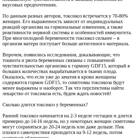
вкусовых предпочтениях.
По данным разных авторов, токсикоз встречается у 70-80%
женщин. Его выраженность зависит от индивидуальных
реакций организма на гормональные изменения, а также
реактивности нервной системы и особенностей иммунитета.
При многоплодной беременности токсикоз сильнее – в
организм матери поступает больше антигенного материала.
Впрочем, появились исследования, доказывающие, что
тошнота и рвота беременных связаны с повышенной
чувствительностью организма к гормону GDF15, который в
больших количествах вырабатывается в тканях плода.
Оказалось, что если уже до зачатия в крови женщины
содержится гормон GDF15, то симптомы токсикоза будут
менее выражены и наоборот. Так что перспективы найти
лекарство от токсикоза есть, будем ждать новостей!
Сколько длится токсикоз у беременных?
Ранний токсикоз начинается на 2-3 неделе гестации и длится
примерно до 14-16 недель, но у некоторых женщин симптомы
могут сохраняться до 20-24 недель или даже дольше. Пик
плохого самочувствия приходится на 9-12 недель, потом
наступает облегчение.