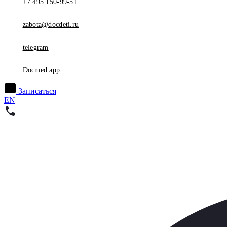
+7 495 150-99-51
zabota@docdeti.ru
telegram
Docmed app
Записаться
EN