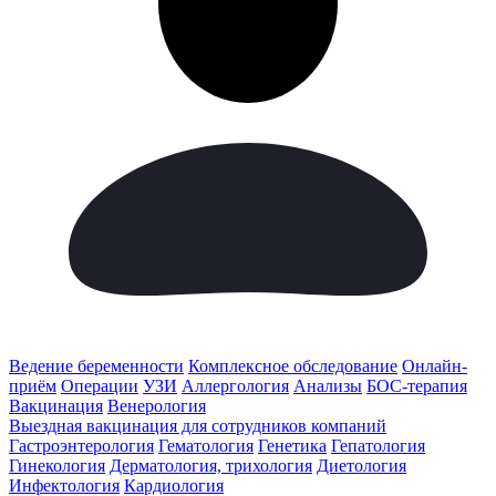
Ведение беременности
Комплексное обследование
Онлайн-
приём
Операции
УЗИ
Аллергология
Анализы
БОС-терапия
Вакцинация
Венерология
Выездная вакцинация для сотрудников компаний
Гастроэнтерология
Гематология
Генетика
Гепатология
Гинекология
Дерматология, трихология
Диетология
Инфектология
Кардиология