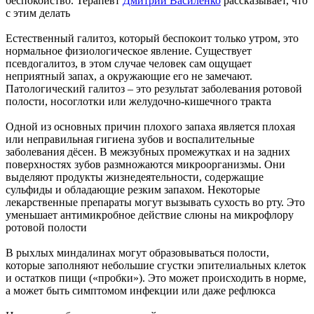
беспокойство. Терапевт
Дмитрий Василенко
рассказывает, что
с этим делать
Естественный галитоз, который беспокоит только утром, это
нормальное физиологическое явление. Существует
псевдогалитоз, в этом случае человек сам ощущает
неприятный запах, а окружающие его не замечают.
Патологический галитоз – это результат заболевания ротовой
полости, носоглотки или желудочно-кишечного тракта
Одной из основных причин плохого запаха является плохая
или неправильная гигиена зубов и воспалительные
заболевания дёсен. В межзубных промежутках и на задних
поверхностях зубов размножаются микроорганизмы. Они
выделяют продукты жизнедеятельности, содержащие
сульфиды и обладающие резким запахом. Некоторые
лекарственные препараты могут вызывать сухость во рту. Это
уменьшает антимикробное действие слюны на микрофлору
ротовой полости
В рыхлых миндалинах могут образовываться полости,
которые заполняют небольшие сгустки эпителиальных клеток
и остатков пищи («пробки»). Это может происходить в норме,
а может быть симптомом инфекции или даже рефлюкса