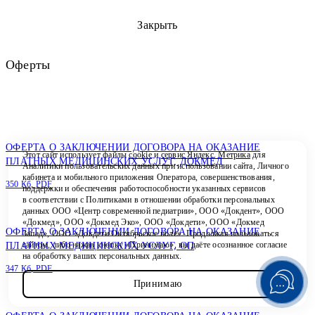
Закрыть
Оферты
ОФЕРТА О ЗАКЛЮЧЕНИИ ДОГОВОРА НА ОКАЗАНИЕ
Этот сайт использует файлы
cookie
и
сервис Яндекс. Метрика
для
ПЛАТНЫХ МЕДИЦИНСКИХ УСЛУГ, ДОКМЕД
Аналитики пользовательских данных при использовании сайта, Личного
кабинета и мобильного приложения Оператора, совершенствования,
350 Кб, PDF
поддержки и обеспечения работоспособности указанных сервисов
в соответствии с
Политиками в отношении обработки персональных
данных ООО «Центр современной педиатрии», ООО «Докдент», ООО
«Докмед», ООО «Докмед Эко», ООО «Докдети», ООО «Докмед
ОФЕРТА О ЗАКЛЮЧЕНИИ ДОГОВОРА НА ОКАЗАНИЕ
Запад», ООО «Докдети Октябрьское поле». Продолжая пользоваться
сайтом, либо нажав кнопку «Принимаю», вы даёте осознанное согласие
ПЛАТНЫХ МЕДИЦИНСКИХ УСЛУГ, ОП
на обработку ваших персональных данных.
347 Кб, PDF
Принимаю