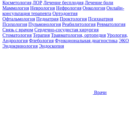
Косметология
ЛОР
Лечение бесплодия
Лечение боли
Маммология
Неврология
Нефрология
Онкология
Онлайн-
консультация терапевта
Ортодонтия
Офтальмология
Педиатрия
Проктология
Психиатрия
Психология
Пульмонология
Реабилитология
Ревматология
Связь с врачом
Сердечно-сосудистая хирургия
Стоматология
Терапия
Травматология, ортопедия
Урология,
Андрология
Флебология
Функциональная диагностика
ЭКО
Эндокринология
Эндоскопия
Врачи