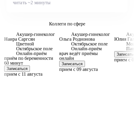
читать ~2 минуты
Коллеги по сфере
Акушер-гинеколог
Акушер-гинеколог
Аку
Наира Саргсян
Ольга Родионова
Юлия Га
Цветной
Октябрьское поле
Мо
Октябрьское поле
Онлайн-приём
Пав
Онлайн-приём
врач ведёт приёмы
Записать
приём по беременности
онлайн
прием c 0
60 минут
Записаться
Записаться
прием c 09 августа
прием c 11 августа