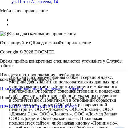
ул. Петра Алексеева, 14
Мобильное приложение
Отсканируйте
QR-код
и скачайте приложение
Copyright © 2026 DOCMED
Время приёма конкретных специалистов уточняйте у Службы
заботы
Имеются противопоказания, необходима
Этот сайт использует файлы
cookie
и
сервис Яндекс.
консультация специалиста
Метрика
для Аналитики пользовательских данных при
использовании сайта, Личного кабинета и мобильного
Программирование и поддержка - Ameton
приложения Оператора, совершенствования, поддержки
и обеспечения работоспособности указанных сервисов
Политика обработки и защиты
персональных
данных
в соответствии с
Политиками в отношении обработки
персональных
данных ООО «Центр современной
Контакты
ПРАВИЛА ИСПОЛЬЗОВАНИЯ КУКИ
педиатрии», ООО «Докдент», ООО «Докмед», ООО
«Докмед Эко», ООО «Докдети», ООО «Докмед Запад»,
ООО «Докдети Октябрьское поле». Продолжая
+7 495 150-99-51
пользоваться сайтом, либо нажав кнопку «Принимаю»,
вы даёте осознанное согласие на обработку ваших