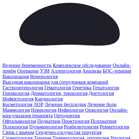
Ведение беременности
Комплексное обследование
Онлайн-
приём
Операции
УЗИ
Аллергология
Анализы
БОС-терапия
Вакцинация
Венерология
Выездная вакцинация для сотрудников компаний
Гастроэнтерология
Гематология
Генетика
Гепатология
Гинекология
Дерматология, трихология
Диетология
Инфектология
Кардиология
Косметология
ЛОР
Лечение бесплодия
Лечение боли
Маммология
Неврология
Нефрология
Онкология
Онлайн-
консультация терапевта
Ортодонтия
Офтальмология
Педиатрия
Проктология
Психиатрия
Психология
Пульмонология
Реабилитология
Ревматология
Связь с врачом
Сердечно-сосудистая хирургия
Стоматология
Терапия
Травматология, ортопедия
Урология,