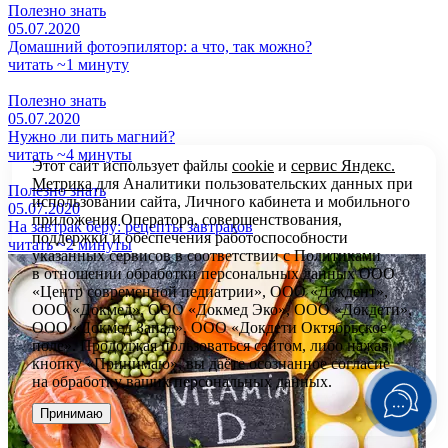
Полезно знать
05.07.2020
Домашний фотоэпилятор: а что, так можно?
читать ~1 минуту
Полезно знать
05.07.2020
Нужно ли пить магний?
читать ~4 минуты
Этот сайт использует файлы
cookie
и
сервис Яндекс.
Метрика
для Аналитики пользовательских данных при
Полезно знать
использовании сайта, Личного кабинета и мобильного
05.07.2020
приложения Оператора, совершенствования,
На завтрак беру: рецепты завтраков
поддержки и обеспечения работоспособности
читать ~2 минуты
указанных сервисов в соответствии с
Политиками
в отношении обработки персональных
данных ООО
«Центр современной педиатрии», ООО «Докдент»,
ООО «Докмед», ООО «Докмед Эко», ООО «Докдети»,
ООО «Докмед Запад», ООО «Докдети Октябрьское
поле». Продолжая пользоваться сайтом, либо нажав
кнопку «Принимаю», вы даёте осознанное согласие
на обработку ваших персональных данных.
Принимаю