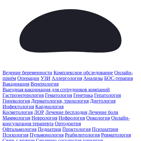
Ведение беременности
Комплексное обследование
Онлайн-
приём
Операции
УЗИ
Аллергология
Анализы
БОС-терапия
Вакцинация
Венерология
Выездная вакцинация для сотрудников компаний
Гастроэнтерология
Гематология
Генетика
Гепатология
Гинекология
Дерматология, трихология
Диетология
Инфектология
Кардиология
Косметология
ЛОР
Лечение бесплодия
Лечение боли
Маммология
Неврология
Нефрология
Онкология
Онлайн-
консультация терапевта
Ортодонтия
Офтальмология
Педиатрия
Проктология
Психиатрия
Психология
Пульмонология
Реабилитология
Ревматология
Связь с врачом
Сердечно-сосудистая хирургия