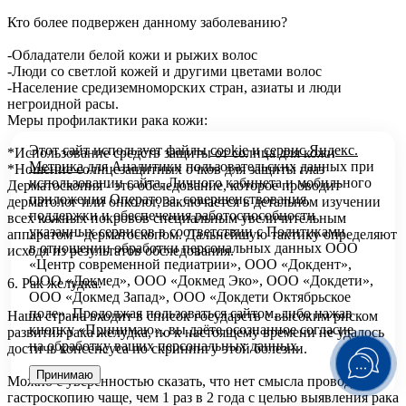
Кто более подвержен данному заболеванию?
-Обладатели белой кожи и рыжих волос
-Люди со светлой кожей и другими цветами волос
-Население средиземноморских стран, азиаты и люди
негроидной расы.
Меры профилактики рака кожи:
Этот сайт использует файлы
cookie
и
сервис Яндекс.
*Использование средств защиты от солнца для кожи
Метрика
для Аналитики пользовательских данных при
*Ношение солнцезащитных очков для защиты глаз
использовании сайта, Личного кабинета и мобильного
Дерматоскопия - это обследование, которое проводит
приложения Оператора, совершенствования,
дерматолог или онколог, заключается в детальном изучении
поддержки и обеспечения работоспособности
всех кожных покровов специальным увеличительным
указанных сервисов в соответствии с
Политиками
аппаратом - дерматоскопом. Дальнейшую тактику определяют
в отношении обработки персональных
данных ООО
исходя из результатов обследования.
«Центр современной педиатрии», ООО «Докдент»,
ООО «Докмед», ООО «Докмед Эко», ООО «Докдети»,
6. Рак желудка.
ООО «Докмед Запад», ООО «Докдети Октябрьское
поле». Продолжая пользоваться сайтом, либо нажав
Наша страна входит в список государств с высоким риском
кнопку «Принимаю», вы даёте осознанное согласие
развития рака желудка, но к настоящему времени не удалось
на обработку ваших персональных данных.
достичь консенсуса по скринингу этой болезни.
Принимаю
Можно с уверенностью сказать, что нет смысла проводить
гастроскопию чаще, чем 1 раз в 2 года с целью выявления рака