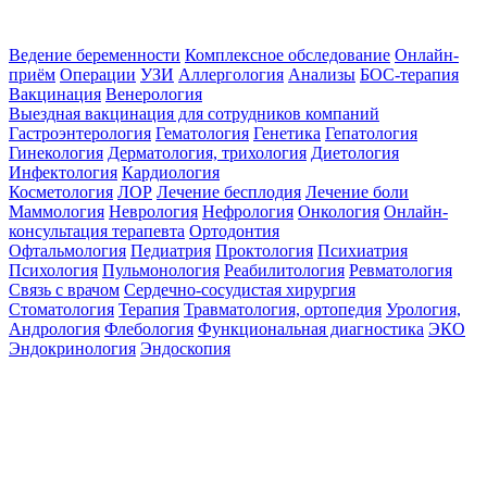
Ведение беременности
Комплексное обследование
Онлайн-
приём
Операции
УЗИ
Аллергология
Анализы
БОС-терапия
Вакцинация
Венерология
Выездная вакцинация для сотрудников компаний
Гастроэнтерология
Гематология
Генетика
Гепатология
Гинекология
Дерматология, трихология
Диетология
Инфектология
Кардиология
Косметология
ЛОР
Лечение бесплодия
Лечение боли
Маммология
Неврология
Нефрология
Онкология
Онлайн-
консультация терапевта
Ортодонтия
Офтальмология
Педиатрия
Проктология
Психиатрия
Психология
Пульмонология
Реабилитология
Ревматология
Связь с врачом
Сердечно-сосудистая хирургия
Стоматология
Терапия
Травматология, ортопедия
Урология,
Андрология
Флебология
Функциональная диагностика
ЭКО
Эндокринология
Эндоскопия