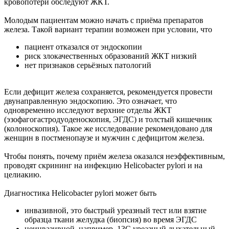
кровопотери обследуют ЖКТ.
Молодым пациентам можно начать с приёма препаратов
железа. Такой вариант терапии возможен при условии, что
пациент отказался от эндоскопии
риск злокачественных образований ЖКТ низкий
нет признаков серьёзных патологий
Если дефицит железа сохраняется, рекомендуется провести
двунаправленную эндоскопию. Это означает, что
одновременно исследуют верхние отделы ЖКТ
(эзофагогастродуоденоскопия, ЭГДС) и толстый кишечник
(колоноскопия). Такое же исследование рекомендовано для
женщин в постменопаузе и мужчин с дефицитом железа.
Чтобы понять, почему приём железа оказался неэффективным,
проводят скрининг на инфекцию Helicobacter pylori и на
целиакию.
Диагностика Helicobacter pylori может быть
инвазивной, это быстрый уреазный тест или взятие
образца ткани желудка (биопсия) во время ЭГДС
неинвазивной, например, 13С уреазный дыхательный