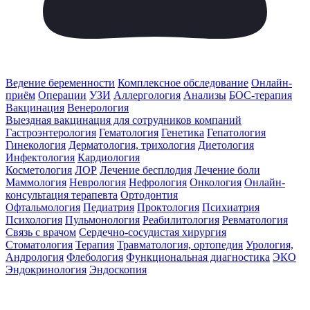
Ведение беременности
Комплексное обследование
Онлайн-
приём
Операции
УЗИ
Аллергология
Анализы
БОС-терапия
Вакцинация
Венерология
Выездная вакцинация для сотрудников компаний
Гастроэнтерология
Гематология
Генетика
Гепатология
Гинекология
Дерматология, трихология
Диетология
Инфектология
Кардиология
Косметология
ЛОР
Лечение бесплодия
Лечение боли
Маммология
Неврология
Нефрология
Онкология
Онлайн-
консультация терапевта
Ортодонтия
Офтальмология
Педиатрия
Проктология
Психиатрия
Психология
Пульмонология
Реабилитология
Ревматология
Связь с врачом
Сердечно-сосудистая хирургия
Стоматология
Терапия
Травматология, ортопедия
Урология,
Андрология
Флебология
Функциональная диагностика
ЭКО
Эндокринология
Эндоскопия