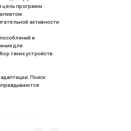
я цель программ
рапевтом
игательной активности
пособлений и
ления для
бор таких устройств
 адаптации. Поиск
 оправдываются