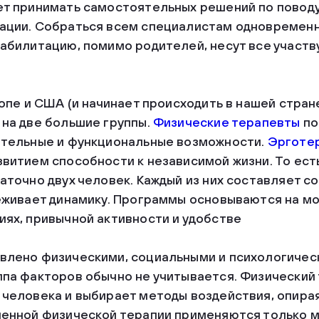
ет принимать самостоятельных решений по повод
ации. Собраться всем специалистам одновременн
абилитацию, помимо родителей, несут все участв
ропе и США (и начинает происходить в нашей стра
на две большие группы.
Физические терапевты
по
ательные и функциональные возможности.
Эрготе
витием способности к независимой жизни. То ест
аточно двух человек. Каждый из них составляет 
еживает динамику. Программы основываются на мо
ях, привычной активности и удобстве
влено физическими, социальными и психологичес
ппа факторов обычно не учитывается. Физический
человека и выбирает методы воздействия, опирая
менной физической терапии применяются только 