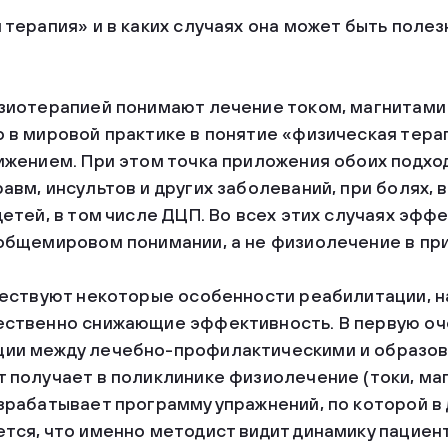
 терапия» и в каких случаях она может быть поле
изиотерапией понимают лечение током, магнитами
 в мировой практике в понятие «физическая тера
ижением. При этом точка приложения обоих подход
авм, инсультов и других заболеваний, при болях, 
детей, в том числе ДЦП. Во всех этих случаях эфф
 общемировом понимании, а не физиолечение в п
ществуют некоторые особенности реабилитации, н
ественно снижающие эффективность. В первую оч
ции между лечебно-профилактическими и образо
 получает в поликлинике физиолечение (токи, ма
зрабатывает программу упражнений, по которой 
тся, что именно методист видит динамику пациен