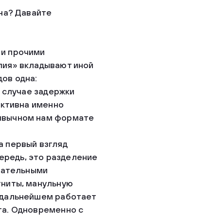
зна? Давайте
 и прочими
пия» вкладывают иной
ов одна:
в случае задержки
ективна именно
ривычном нам формате
а первый взгляд
ередь, это разделение
вательными
гниты, манульную
в дальнейшем работает
та. Одновременно с