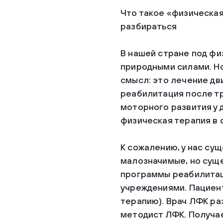
Что такое «физическая
разбираться
В нашей стране под ф
природными силами. Но
смысл: это лечение дв
реабилитация после тр
моторного развития у 
физическая терапия в
К сожалению, у нас су
малозначимые, но сущ
программы реабилита
учреждениями. Пациент
терапию). Врач ЛФК ра
методист ЛФК. Получае