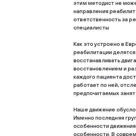
этим методист не мож
направления реабилит
ответственность за ре
специалисты
Как это устроено в Ев
реабилитации делятся 
восстанавливать двиг
восстановлением и раз
каждого пациента дост
работает по ней, отсл
предпочитаемых заняти
Наше движение обусло
Именно последняя гру
особенности движения 
особенности. В совре