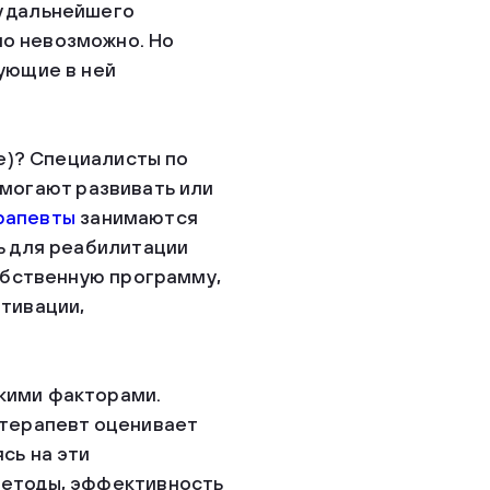
у дальнейшего
о невозможно. Но
ующие в ней
не)? Специалисты по
могают развивать или
рапевты
занимаются
ь для реабилитации
собственную программу,
тивации,
кими факторами.
 терапевт оценивает
сь на эти
методы, эффективность