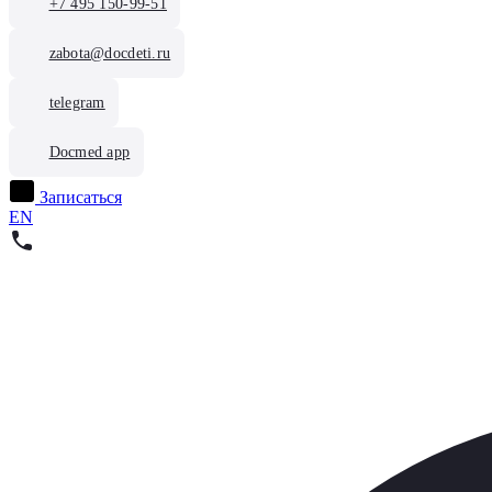
+7 495 150-99-51
zabota@docdeti.ru
telegram
Docmed app
Записаться
EN