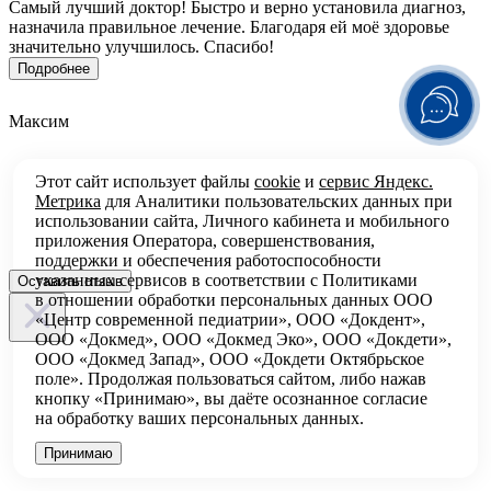
Самый лучший доктор! Быстро и верно установила диагноз,
З
назначила правильное лечение. Благодаря ей моё здоровье
п
значительно улучшилось. Спасибо!
б
л
Подробнее
Максим
Е
Этот сайт использует файлы
cookie
и
сервис Яндекс.
Метрика
для Аналитики пользовательских данных при
использовании сайта, Личного кабинета и мобильного
приложения Оператора, совершенствования,
поддержки и обеспечения работоспособности
указанных сервисов в соответствии с
Политиками
Оставить отзыв
в отношении обработки персональных
данных ООО
«Центр современной педиатрии», ООО «Докдент»,
ООО «Докмед», ООО «Докмед Эко», ООО «Докдети»,
ООО «Докмед Запад», ООО «Докдети Октябрьское
поле». Продолжая пользоваться сайтом, либо нажав
кнопку «Принимаю», вы даёте осознанное согласие
на обработку ваших персональных данных.
Принимаю