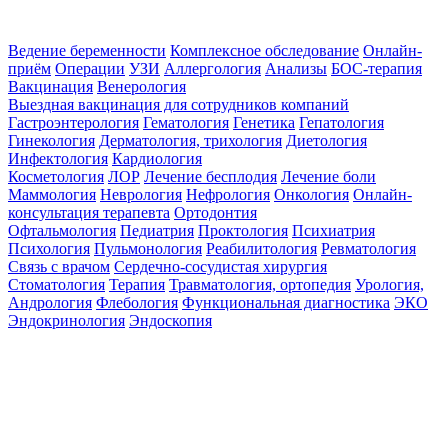
Ведение беременности
Комплексное обследование
Онлайн-
приём
Операции
УЗИ
Аллергология
Анализы
БОС-терапия
Вакцинация
Венерология
Выездная вакцинация для сотрудников компаний
Гастроэнтерология
Гематология
Генетика
Гепатология
Гинекология
Дерматология, трихология
Диетология
Инфектология
Кардиология
Косметология
ЛОР
Лечение бесплодия
Лечение боли
Маммология
Неврология
Нефрология
Онкология
Онлайн-
консультация терапевта
Ортодонтия
Офтальмология
Педиатрия
Проктология
Психиатрия
Психология
Пульмонология
Реабилитология
Ревматология
Связь с врачом
Сердечно-сосудистая хирургия
Стоматология
Терапия
Травматология, ортопедия
Урология,
Андрология
Флебология
Функциональная диагностика
ЭКО
Эндокринология
Эндоскопия