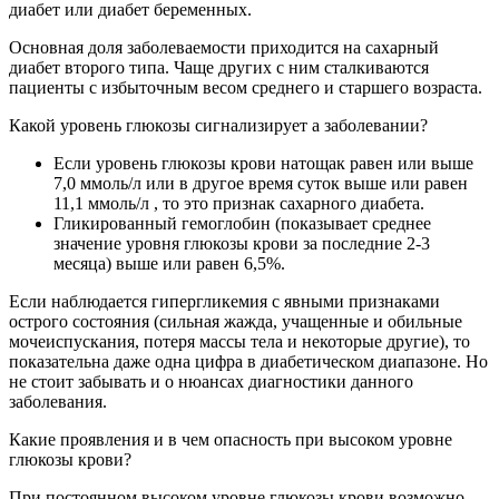
диабет или диабет беременных.
Основная доля заболеваемости приходится на сахарный
диабет второго типа. Чаще других с ним сталкиваются
пациенты с избыточным весом среднего и старшего возраста.
Какой уровень глюкозы сигнализирует а заболевании?
Если уровень глюкозы крови натощак равен или выше
7,0 ммоль/л или в другое время суток выше или равен
11,1 ммоль/л , то это признак сахарного диабета.
Гликированный гемоглобин (показывает среднее
значение уровня глюкозы крови за последние 2-3
месяца) выше или равен 6,5%.
Если наблюдается гипергликемия с явными признаками
острого состояния (сильная жажда, учащенные и обильные
мочеиспускания, потеря массы тела и некоторые другие), то
показательна даже одна цифра в диабетическом диапазоне. Но
не стоит забывать и о нюансах диагностики данного
заболевания.
Какие проявления и в чем опасность при высоком уровне
глюкозы крови?
При постоянном высоком уровне глюкозы крови возможно