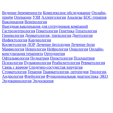
Ведение беременности
Комплексное обследование
Онлайн-
приём
Операции
УЗИ
Аллергология
Анализы
БОС-терапия
Вакцинация
Венерология
Выездная вакцинация для сотрудников компаний
Гастроэнтерология
Гематология
Генетика
Гепатология
Гинекология
Дерматология, трихология
Диетология
Инфектология
Кардиология
Косметология
ЛОР
Лечение бесплодия
Лечение боли
Маммология
Неврология
Нефрология
Онкология
Онлайн-
консультация терапевта
Ортодонтия
Офтальмология
Педиатрия
Проктология
Психиатрия
Психология
Пульмонология
Реабилитология
Ревматология
Связь с врачом
Сердечно-сосудистая хирургия
Стоматология
Терапия
Травматология, ортопедия
Урология,
Андрология
Флебология
Функциональная диагностика
ЭКО
Эндокринология
Эндоскопия