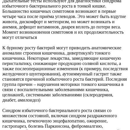
Дыхательные тесты используют для диагностики синдрома
избыточного бактериального роста в тонкой кишке.
Большинство кишечных симптомов возникают в первые
четыре часа после приёма углеводов. Это может быть вздутие
живота, дискомфорт и метеоризм, но может возникать и
анемия, дефицит витаминов, диарея вплоть до потери веса.
Момент возникновения симптомов и их продолжительность
могут отличаться
К бурному росту бактерий могут приводить анатомические
аномалии строения кишечника, дивертикулёз тонкого
кишечника. Некоторые лекарства, замедляющие кишечную
перистальтику, снижающие продукцию соляной кислоты, а
также послеоперационные изменения (к примеру, последствия
желудочного шунтирования), аутоиммунный гастрит также
становятся причиной избыточного роста бактерий. Последняя
группа причин – нарушения моторики тонкого кишечника в
связи с воспалительными заболеваниями кишечника,
целиакией, системными заболеваниями (склеродермия,
диабет, амилоидоз)
Синдром избыточного бактериального роста связан со
множеством состояний, включая синдром раздраженного
кишечника, печеночную энцефалопатию, ожирение,
гастропарез, болезнь Паркинсона, фибромиалгию,