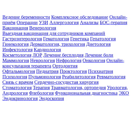
Ведение беременности
Комплексное обследование
Онлайн-
приём
Операции
УЗИ
Аллергология
Анализы
БОС-терапия
Вакцинация
Венерология
Выездная вакцинация для сотрудников компаний
Гастроэнтерология
Гематология
Генетика
Гепатология
Гинекология
Дерматология, трихология
Диетология
Инфектология
Кардиология
Косметология
ЛОР
Лечение бесплодия
Лечение боли
Маммология
Неврология
Нефрология
Онкология
Онлайн-
консультация терапевта
Ортодонтия
Офтальмология
Педиатрия
Проктология
Психиатрия
Психология
Пульмонология
Реабилитология
Ревматология
Связь с врачом
Сердечно-сосудистая хирургия
Стоматология
Терапия
Травматология, ортопедия
Урология,
Андрология
Флебология
Функциональная диагностика
ЭКО
Эндокринология
Эндоскопия