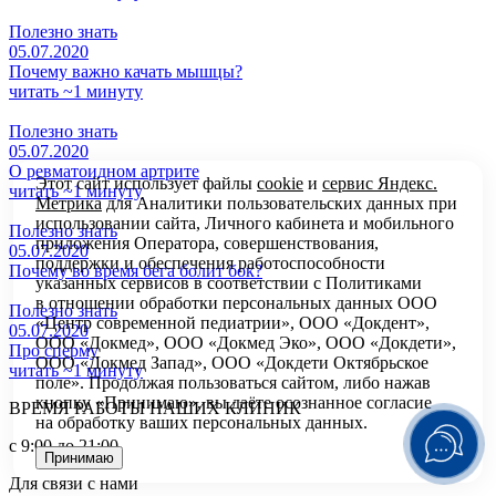
Полезно знать
05.07.2020
Почему важно качать мышцы?
читать ~1 минуту
Полезно знать
05.07.2020
О ревматоидном артрите
Этот сайт использует файлы
cookie
и
сервис Яндекс.
читать ~1 минуту
Метрика
для Аналитики пользовательских данных при
использовании сайта, Личного кабинета и мобильного
Полезно знать
приложения Оператора, совершенствования,
05.07.2020
поддержки и обеспечения работоспособности
Почему во время бега болит бок?
указанных сервисов в соответствии с
Политиками
в отношении обработки персональных
данных ООО
Полезно знать
«Центр современной педиатрии», ООО «Докдент»,
05.07.2020
ООО «Докмед», ООО «Докмед Эко», ООО «Докдети»,
Про сперму
ООО «Докмед Запад», ООО «Докдети Октябрьское
читать ~1 минуту
поле». Продолжая пользоваться сайтом, либо нажав
кнопку «Принимаю», вы даёте осознанное согласие
ВРЕМЯ РАБОТЫ НАШИХ КЛИНИК
на обработку ваших персональных данных.
с 9:00 до 21:00
Принимаю
Для связи с нами