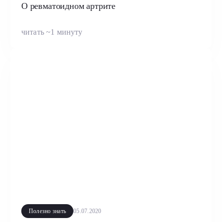
О ревматоидном артрите
читать ~1 минуту
Полезно знать
05.07.2020