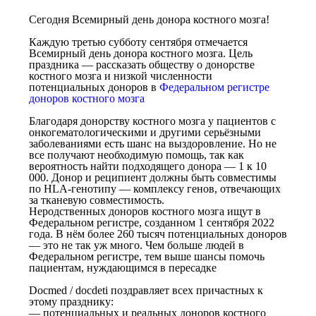
Сегодня Всемирный день донора костного мозга!
Каждую третью субботу сентября отмечается
Всемирный день донора костного мозга. Цель
праздника — рассказать обществу о донорстве
костного мозга и низкой численности
потенциальных доноров в
Федеральном регистре
доноров костного мозга
Благодаря донорству костного мозга у пациентов с
онкогематологическими и другими серьёзными
заболеваниями есть шанс на выздоровление. Но не
все получают необходимую помощь, так как
вероятность найти подходящего донора — 1 к 10
000. Донор и реципиент должны быть совместимы
по HLA-генотипу — комплексу генов, отвечающих
за тканевую совместимость.
Неродственных доноров костного мозга ищут в
Федеральном регистре, созданном 1 сентября 2022
года. В нём более 260 тысяч потенциальных доноров
— это не так уж много. Чем больше людей в
Федеральном регистре, тем выше шансы помочь
пациентам, нуждающимся в пересадке
Docmed / docdeti поздравляет всех причастных к
этому празднику:
— потенциальных и реальных доноров костного