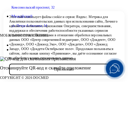
Комсомольский проспект, 32
Можайский
Этот сайт использует файлы
cookie
и
сервис Яндекс. Метрика
для
Аналитики пользовательских данных при использовании сайта, Личного
ул. Петра Алексеева, 14
кабинета и мобильного приложения Оператора, совершенствования,
поддержки и обеспечения работоспособности указанных сервисов
в соответствии с
Политиками в отношении обработки персональных
МОБИЛЬНОЕ ПРИЛОЖЕНИЕ
Контакты
данных ООО «Центр современной педиатрии», ООО «Докдент», ООО
«Докмед», ООО «Докмед Эко», ООО «Докдети», ООО «Докмед
Запад», ООО «Докдети Октябрьское поле». Продолжая пользоваться
+7 495 150-99-51
сайтом, либо нажав кнопку «Принимаю», вы даёте осознанное согласие
на обработку ваших персональных данных.
Отсканируйте
QR-код
и скачайте приложение
Принимаю
COPYRIGHT © 2026 DOCMED
ВРЕМЯ ПРИЁМА КОНКРЕТНЫХ СПЕЦИАЛИСТОВ УТОЧНЯЙТЕ У СЛУЖБЫ ЗАБОТЫ
ИМЕЮТСЯ ПРОТИВОПОКАЗАНИЯ, НЕОБХОДИМА КОНСУЛЬТАЦИЯ СПЕЦИАЛИСТА
Программирование и поддержка - Ameton
ПОЛИТИКА ОБРАБОТКИ И ЗАЩИТЫ
ПЕРСОНАЛЬНЫХ
ДАННЫХ
ПРАВИЛА ИСПОЛЬЗОВАНИЯ КУКИ