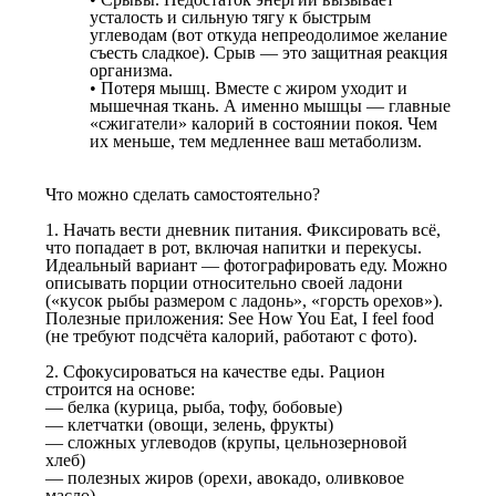
усталость и сильную тягу к быстрым
углеводам (вот откуда непреодолимое желание
съесть сладкое). Срыв — это защитная реакция
организма.
• Потеря мышц. Вместе с жиром уходит и
мышечная ткань. А именно мышцы — главные
«сжигатели» калорий в состоянии покоя. Чем
их меньше, тем медленнее ваш метаболизм.
Что можно сделать самостоятельно?
1. Начать вести дневник питания. Фиксировать всё,
что попадает в рот, включая напитки и перекусы.
Идеальный вариант — фотографировать еду. Можно
описывать порции относительно своей ладони
(«кусок рыбы размером с ладонь», «горсть орехов»).
Полезные приложения: See How You Eat, I feel food
(не требуют подсчёта калорий, работают с фото).
2. Сфокусироваться на качестве еды. Рацион
строится на основе:
— белка (курица, рыба, тофу, бобовые)
— клетчатки (овощи, зелень, фрукты)
— сложных углеводов (крупы, цельнозерновой
хлеб)
— полезных жиров (орехи, авокадо, оливковое
масло)