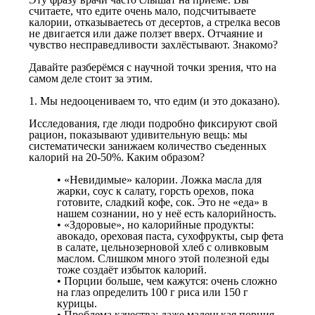
считаете, что едите очень мало, подсчитываете
калории, отказываетесь от десертов, а стрелка весов
не двигается или даже ползет вверх. Отчаяние и
чувство несправедливости захлёстывают. Знакомо?
Давайте разберёмся с научной точки зрения, что на
самом деле стоит за этим.
1. Мы недооцениваем то, что едим (и это доказано).
Исследования, где люди подробно фиксируют свой
рацион, показывают удивительную вещь: мы
систематически занижаем количество съеденных
калорий на 20-50%. Каким образом?
• «Невидимые» калории. Ложка масла для
жарки, соус к салату, горсть орехов, пока
готовите, сладкий кофе, сок. Это не «еда» в
нашем сознании, но у неё есть калорийность.
• «Здоровые», но калорийные продукты:
авокадо, ореховая паста, сухофрукты, сыр фета
в салате, цельнозерновой хлеб с оливковым
маслом. Слишком много этой полезной еды
тоже создаёт избыток калорий.
• Порции больше, чем кажутся: очень сложно
на глаз определить 100 г риса или 150 г
курицы.
• Проблема качества: даже маленькая порция