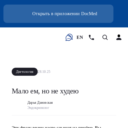
Открыть в приложении DocMed
EN
Диетология
28.10.25
Мало ем, но не худею
Дарья Дановская
Эндокринолог
Эту фразу врачи часто слышат на приёме. Вы