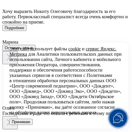
Хочу выразить Никиту Олеговичу благодарность за его
работу. Первоклассный специалист всегда очень комфортно и
спокойно на приеме.
Подробнее
Марина
Оставить отзыв
Этот сайт использует файлы
cookie
и
сервис Яндекс.
Метрика
для Аналитики пользовательских данных при
использовании сайта, Личного кабинета и мобильного
приложения Оператора, совершенствования,
поддержки и обеспечения работоспособности
указанных сервисов в соответствии с
Политиками
в отношении обработки персональных
данных ООО
«Центр современной педиатрии», ООО «Докдент»,
ООО «Докмед», ООО «Докмед Эко», ООО «Докдети»,
ООО «Докмед Запад», ООО «Докдети Октябрьское
поле». Продолжая пользоваться сайтом, либо нажав
кнопку «Принимаю», вы даёте осознанное согласие
Ольга
на обработку ваших персональных данных.
Господи, как я рада что попала с ребенком к этому психологу
Принимаю