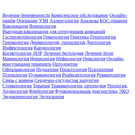
Ведение беременности
Комплексное обследование
Онлайн-
приём
Операции
УЗИ
Аллергология
Анализы
БОС-терапия
Вакцинация
Венерология
Выездная вакцинация для сотрудников компаний
Гастроэнтерология
Гематология
Генетика
Гепатология
Гинекология
Дерматология, трихология
Диетология
Инфектология
Кардиология
Косметология
ЛОР
Лечение бесплодия
Лечение боли
Маммология
Неврология
Нефрология
Онкология
Онлайн-
консультация терапевта
Ортодонтия
Офтальмология
Педиатрия
Проктология
Психиатрия
Психология
Пульмонология
Реабилитология
Ревматология
Связь с врачом
Сердечно-сосудистая хирургия
Стоматология
Терапия
Травматология, ортопедия
Урология,
Андрология
Флебология
Функциональная диагностика
ЭКО
Эндокринология
Эндоскопия