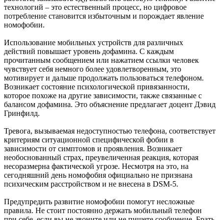
технологий – это естественный процесс, но цифровое
потребление становится избыточным и порождает явление
номофобии.
Использование мобильных устройств для различных
действий повышает уровень дофамина. С каждым
прочитанным сообщением или нажатием ссылки человек
чувствует себя немного более удовлетворенным, это
мотивирует и дальше продолжать пользоваться телефоном.
Возникает состояние психологической привязанности,
которое похоже на другие зависимости, также связанные с
балансом дофамина. Это объяснение предлагает доцент Дэвид
Гринфилд.
Тревога, вызываемая недоступностью телефона, соответствует
критериям ситуационной специфической фобии в
зависимости от симптомов и проявления. Возникает
необоснованный страх, преувеличенная реакция, которая
несоразмерна фактической угрозе. Несмотря на это, на
сегодняшний день номофобия официально не признана
психическим расстройством и не внесена в DSM-5.
Предупредить развитие номофобии помогут несложные
правила. Не стоит постоянно держать мобильный телефон
при себе, если вы не звоните или не пишете сообщение. Брать