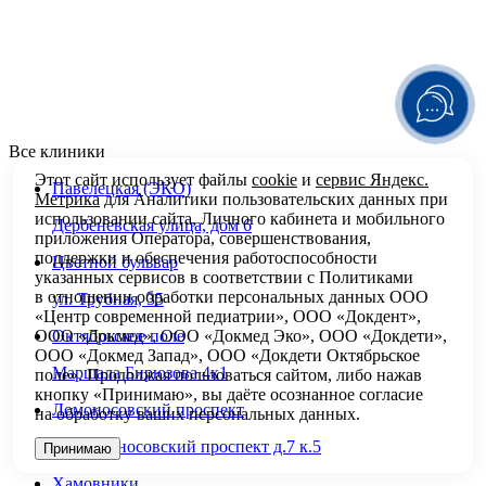
Все клиники
Этот сайт использует файлы
cookie
и
сервис Яндекс.
Павелецкая (ЭКО)
Метрика
для Аналитики пользовательских данных при
использовании сайта, Личного кабинета и мобильного
Дербеневская улица, дом 6
приложения Оператора, совершенствования,
поддержки и обеспечения работоспособности
Цветной бульвар
указанных сервисов в соответствии с
Политиками
в отношении обработки персональных
данных ООО
ул. Трубная, 35
«Центр современной педиатрии», ООО «Докдент»,
Октябрьское поле
ООО «Докмед», ООО «Докмед Эко», ООО «Докдети»,
ООО «Докмед Запад», ООО «Докдети Октябрьское
Маршала Бирюзова 4к1
поле». Продолжая пользоваться сайтом, либо нажав
кнопку «Принимаю», вы даёте осознанное согласие
Ломоносовский проспект
на обработку ваших персональных данных.
ул. Ломоносовский проспект д.7 к.5
Принимаю
Хамовники