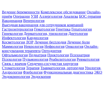
Ведение беременности
Комплексное обследование
Онлайн-
приём
Операции
УЗИ
Аллергология
Анализы
БОС-терапия
Вакцинация
Венерология
Выездная вакцинация для сотрудников компаний
Гастроэнтерология
Гематология
Генетика
Гепатология
Гинекология
Дерматология, трихология
Диетология
Инфектология
Кардиология
Косметология
ЛОР
Лечение бесплодия
Лечение боли
Маммология
Неврология
Нефрология
Онкология
Онлайн-
консультация терапевта
Ортодонтия
Офтальмология
Педиатрия
Проктология
Психиатрия
Психология
Пульмонология
Реабилитология
Ревматология
Связь с врачом
Сердечно-сосудистая хирургия
Стоматология
Терапия
Травматология, ортопедия
Урология,
Андрология
Флебология
Функциональная диагностика
ЭКО
Эндокринология
Эндоскопия