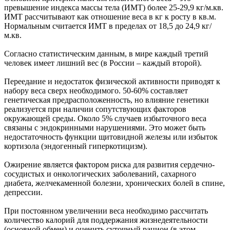
превышение индекса массы тела (ИМТ) более 25-29,9 кг/м.кв.
ИМТ рассчитывают как отношение веса в кг к росту в кв.м.
Нормальным считается ИМТ в пределах от 18,5 до 24,9 кг/
м.кв.
Согласно статистическим данным, в мире каждый третий
человек имеет лишний вес (в России – каждый второй).
Переедание и недостаток физической активности приводят к
набору веса сверх необходимого. 50-60% составляет
генетическая предрасположенность, но влияние генетики
реализуется при наличии сопутствующих факторов
окружающей среды. Около 5% случаев избыточного веса
связаны с эндокринными нарушениями. Это может быть
недостаточность функции щитовидной железы или избыток
кортизола (эндогенный гиперкотицизм).
Ожирение является фактором риска для развития сердечно-
сосудистых и онкологических заболеваний, сахарного
диабета, желчекаменной болезни, хронических болей в спине,
депрессии.
При постоянном увеличении веса необходимо рассчитать
количество калорий для поддержания жизнедеятельности
(основной обмен) и оценить суточный рацион (в этом